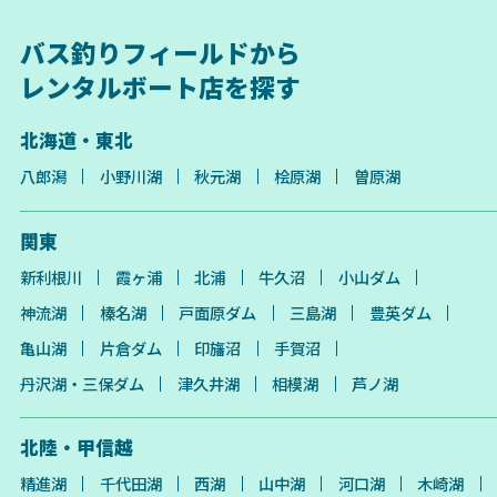
バス釣りフィールドから
レンタルボート店を探す
北海道・東北
八郎潟
小野川湖
秋元湖
桧原湖
曽原湖
関東
新利根川
霞ヶ浦
北浦
牛久沼
小山ダム
神流湖
榛名湖
戸面原ダム
三島湖
豊英ダム
亀山湖
片倉ダム
印旛沼
手賀沼
丹沢湖・三保ダム
津久井湖
相模湖
芦ノ湖
北陸・甲信越
精進湖
千代田湖
西湖
山中湖
河口湖
木崎湖