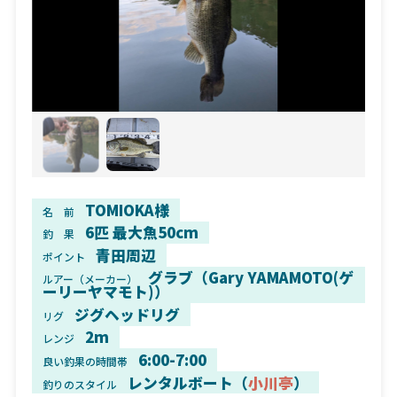
TOMIOKA様
名 前
6匹 最大魚50cm
釣 果
青田周辺
ポイント
グラブ（Gary YAMAMOTO(ゲ
ルアー（メーカー）
ーリーヤマモト)）
ジグヘッドリグ
リグ
2m
レンジ
6:00-7:00
良い釣果の時間帯
レンタルボート（
小川亭
）
釣りのスタイル