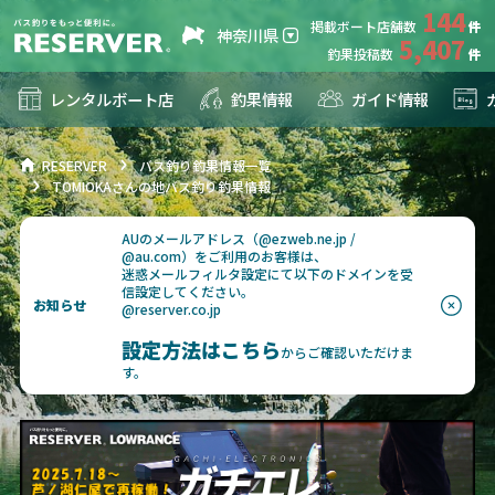
144
掲載ボート店舗数
神奈川県
5,407
釣果投稿数
レンタルボート店
釣果情報
ガイド情報
RESERVER
バス釣り釣果情報一覧
TOMIOKAさんの地バス釣り釣果情報
AUのメールアドレス（@ezweb.ne.jp /
@au.com）をご利用のお客様は、
迷惑メールフィルタ設定にて以下のドメインを受
信設定してください。
お知らせ
@reserver.co.jp
設定方法はこちら
からご確認いただけま
す。