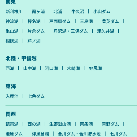
関東
新利根川
霞ヶ浦
北浦
牛久沼
小山ダム
神流湖
榛名湖
戸面原ダム
三島湖
豊英ダム
亀山湖
片倉ダム
丹沢湖・三保ダム
津久井湖
相模湖
芦ノ湖
北陸・甲信越
西湖
山中湖
河口湖
木崎湖
野尻湖
東海
入鹿池
七色ダム
関西
琵琶湖
西の湖
生野銀山湖
東条湖
青野ダム
池原ダム
津風呂湖
合川ダム・合川貯水池
七川ダム