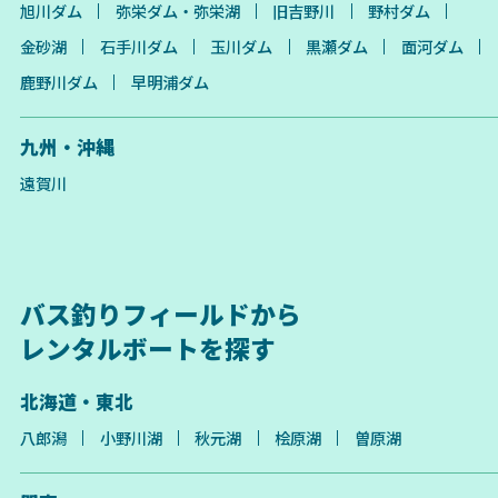
旭川ダム
弥栄ダム・弥栄湖
旧吉野川
野村ダム
金砂湖
石手川ダム
玉川ダム
黒瀬ダム
面河ダム
鹿野川ダム
早明浦ダム
九州・沖縄
遠賀川
バス釣りフィールドから
レンタルボートを探す
北海道・東北
八郎潟
小野川湖
秋元湖
桧原湖
曽原湖