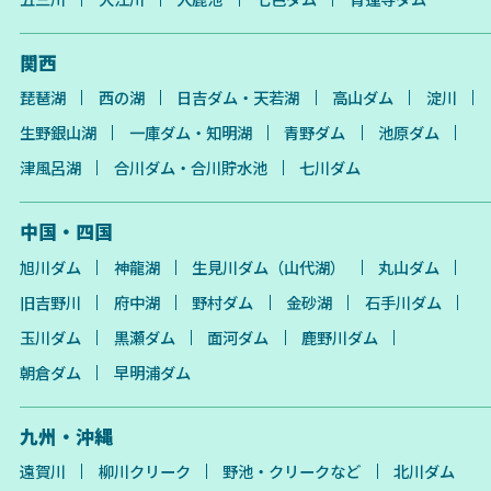
関西
琵琶湖
西の湖
日吉ダム・天若湖
高山ダム
淀川
生野銀山湖
一庫ダム・知明湖
青野ダム
池原ダム
津風呂湖
合川ダム・合川貯水池
七川ダム
中国・四国
旭川ダム
神龍湖
生見川ダム（山代湖）
丸山ダム
旧吉野川
府中湖
野村ダム
金砂湖
石手川ダム
玉川ダム
黒瀬ダム
面河ダム
鹿野川ダム
朝倉ダム
早明浦ダム
九州・沖縄
遠賀川
柳川クリーク
野池・クリークなど
北川ダム