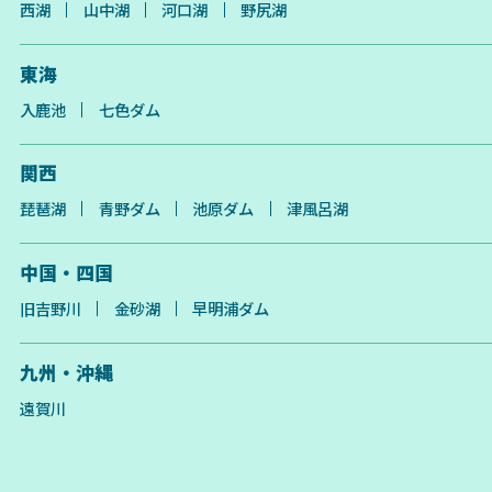
西湖
山中湖
河口湖
野尻湖
東海
入鹿池
七色ダム
関西
琵琶湖
青野ダム
池原ダム
津風呂湖
中国・四国
旧吉野川
金砂湖
早明浦ダム
九州・沖縄
遠賀川