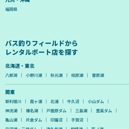
福岡県
バス釣りフィールドから
レンタルボート店を探す
北海道・東北
八郎潟
小野川湖
秋元湖
桧原湖
曽原湖
関東
新利根川
霞ヶ浦
北浦
牛久沼
小山ダム
神流湖
榛名湖
戸面原ダム
三島湖
豊英ダム
亀山湖
片倉ダム
印旛沼
手賀沼
丹沢湖・三保ダム
津久井湖
相模湖
芦ノ湖