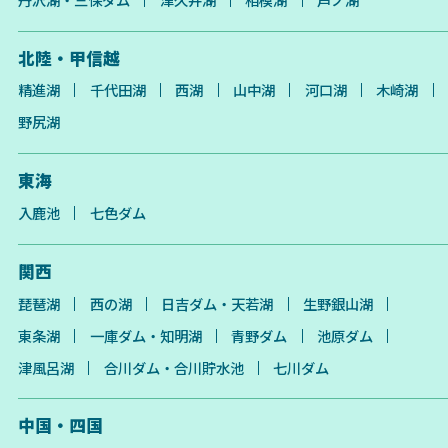
北陸・甲信越
精進湖
千代田湖
西湖
山中湖
河口湖
木崎湖
野尻湖
東海
入鹿池
七色ダム
関西
琵琶湖
西の湖
日吉ダム・天若湖
生野銀山湖
東条湖
一庫ダム・知明湖
青野ダム
池原ダム
津風呂湖
合川ダム・合川貯水池
七川ダム
中国・四国