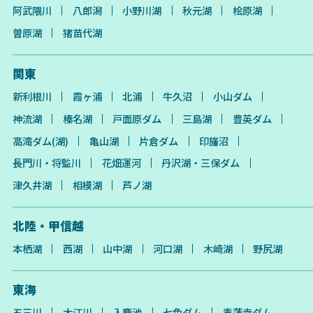
阿武隈川
八郎潟
小野川湖
秋元湖
桧原湖
曽原湖
猪苗代湖
関東
新利根川
霞ヶ浦
北浦
牛久沼
小山ダム
神流湖
榛名湖
戸面原ダム
三島湖
豊英ダム
高滝ダム(湖)
亀山湖
片倉ダム
印旛沼
長門川・将監川
花畑運河
丹沢湖・三保ダム
津久井湖
相模湖
芦ノ湖
北陸・甲信越
本栖湖
西湖
山中湖
河口湖
木崎湖
野尻湖
東海
五三川
大江川
入鹿池
七色ダム
青蓮寺ダム