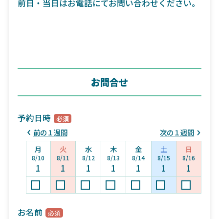
前日・当日はお電話にてお問い合わせください。
お問合せ
予約日時
前の１週間
次の１週間
月
火
水
木
金
土
日
8/10
8/11
8/12
8/13
8/14
8/15
8/16
1
1
1
1
1
1
1
お名前