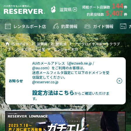
144
掲載ボート店舗数
滋賀県
5,407
釣果投稿数
レンタルボート店
釣果情報
ガイド情報
RESERVER
滋賀県
琵琶湖
アークロイヤルボートクラブ
レンタルボート一覧
レンジャー R70
AUのメールアドレス（@ezweb.ne.jp /
@au.com）をご利用のお客様は、
迷惑メールフィルタ設定にて以下のドメインを受
信設定してください。
お知らせ
@reserver.co.jp
設定方法はこちら
からご確認いただけま
す。