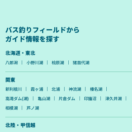
バス釣りフィールドから
ガイド情報を探す
北海道・東北
八郎潟
小野川湖
桧原湖
猪苗代湖
関東
新利根川
霞ヶ浦
北浦
神流湖
榛名湖
高滝ダム(湖)
亀山湖
片倉ダム
印旛沼
津久井湖
相模湖
芦ノ湖
北陸・甲信越