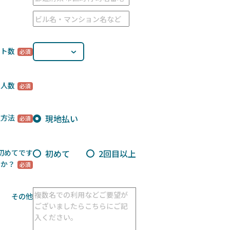
ート数
用人数
現地払い
払方法
初めて
2回目以上
初めてです
か？
その他