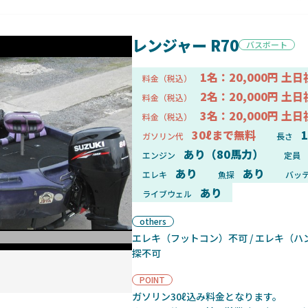
レンジャー R70
バスボート
1名：20,000円 土日
料金（税込）
2名：20,000円 土日
料金（税込）
3名：20,000円 土日
料金（税込）
30ℓまで無料
1
ガソリン代
長さ
あり（80馬力）
エンジン
定員
あり
あり
エレキ
魚探
バッ
あり
ライブウェル
others
エレキ（フットコン）不可 / エレキ（ハン
ボート正面
探不可
POINT
ガソリン30ℓ込み料金となります。