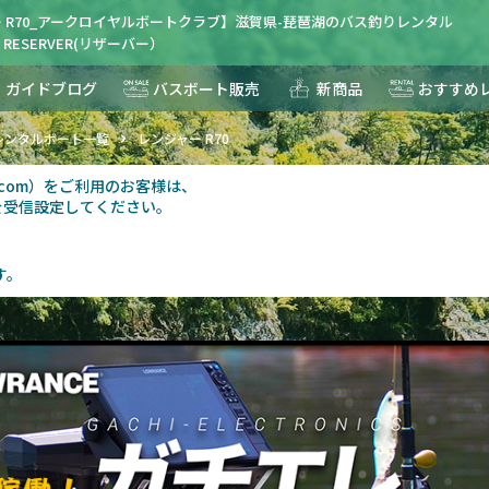
 R70_アークロイヤルボートクラブ】滋賀県-琵琶湖のバス釣りレンタル
ESERVER(リザーバー）
ガイドブログ
バスボート販売
新商品
おすすめ
レンタルボート一覧
レンジャー R70
au.com）をご利用のお客様は、
を受信設定してください。
す。