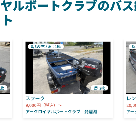
イヤルボートクラブのバス
ート
8/8の空状況：1艇
8
2枚
2枚
スプーク
レン
9,000円（税込）～
20,
アークロイヤルボートクラブ
琵琶湖
アー