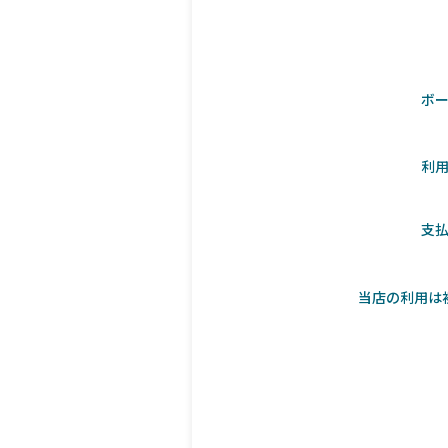
ボ
利
支
当店の利用は