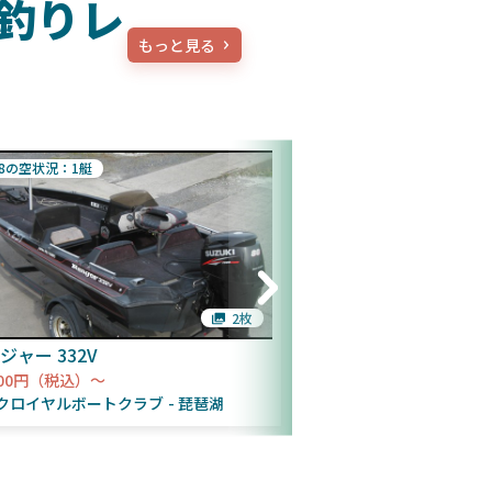
釣りレ
もっと見る
/8の空状況：1艇
8/8の空状況：1艇
2枚
ジャー 332V
FRP
000円（税込）～
5,000円（税込）～
クロイヤルボートクラブ
琵琶湖
アークロイヤルボート