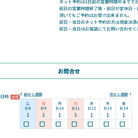
ネット予約は2日前の営業時間中までで
前日の営業時間終了後・前日が定休日・
頂いてもご予約はお受け出来ません。
前日・当日のネット予約の方は現金決済
前日・当日はお電話にてお問い合わせく
お問合せ
前の１週間
次の１週間
約日時
土
日
月
火
水
木
金
8/8
8/9
8/10
8/11
8/12
8/13
8/14
1
1
1
1
1
1
1