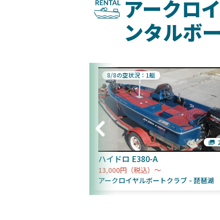
アークロ
ンタルボ
8/8の空状況：1艇
2枚
ハイドロ E380-A
13,000円（税込）～
トクラブ
琵琶湖
アークロイヤルボートクラブ
琵琶湖