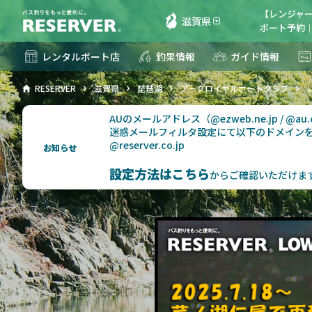
【レンジャー
滋賀県
ボート予約｜R
レンタルボート店
釣果情報
ガイド情報
RESERVER
滋賀県
琵琶湖
アークロイヤルボートクラブ
AUのメールアドレス（@ezweb.ne.jp / @
迷惑メールフィルタ設定にて以下のドメイン
@reserver.co.jp
お知らせ
設定方法はこちら
からご確認いただけま