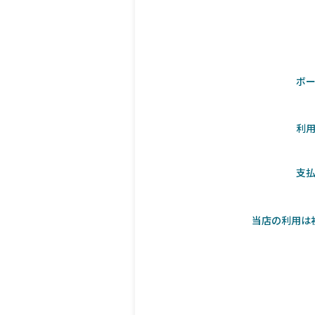
ボ
利
支
当店の利用は