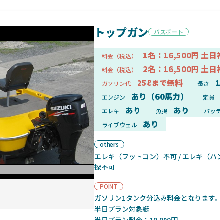
トップガン
バスボート
1名：16,500円 土日
料金（税込）
2名：16,500円 土日
料金（税込）
25ℓまで無料
1
ガソリン代
長さ
あり（60馬力）
エンジン
定員
あり
あり
エレキ
魚探
バッ
あり
ライブウェル
others
エレキ（フットコン）不可 / エレキ（ハン
探不可
ボート側面
POINT
ガソリン1タンク分込み料金となります
半日プラン対象艇
半日プラン料金：10,000円