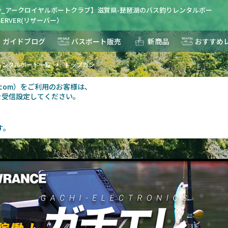
ン_アークロイヤルボートクラブ】滋賀県-琵琶湖のバス釣りレンタルボー
ERVER(リザーバー）
ガイドブログ
バスボート販売
新商品
おすすめ
レンタルボート一覧
トップガン
au.com）をご利用のお客様は、
を受信設定してください。
す。