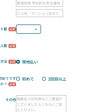
ート数
用人数
現地払い
払方法
初めて
2回目以上
初めてです
か？
その他