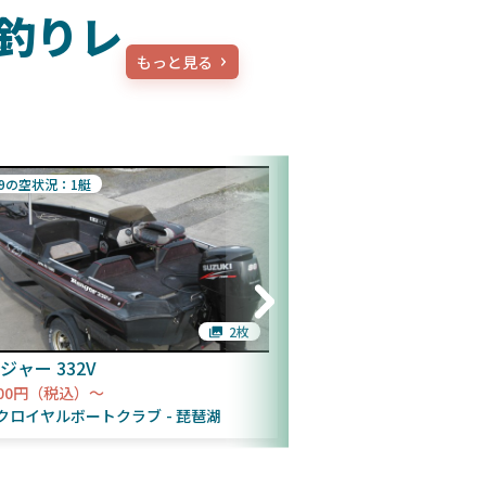
釣りレ
もっと見る
/9の空状況：1艇
8/9の空状況：1艇
2枚
ジャー 332V
手漕ぎボート
000円（税込）～
2,800円（税込）～
クロイヤルボートクラブ
琵琶湖
アークロイヤルボート