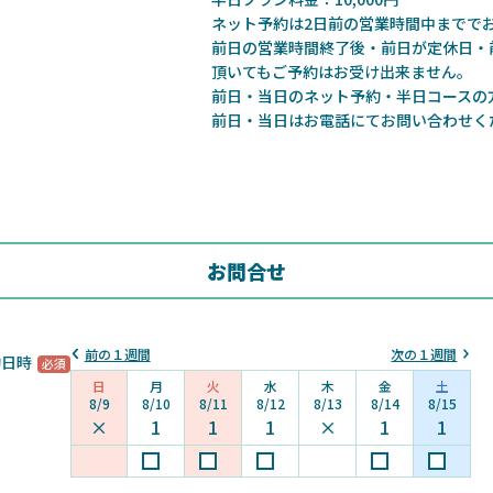
ネット予約は2日前の営業時間中までで
前日の営業時間終了後・前日が定休日・
頂いてもご予約はお受け出来ません。
前日・当日のネット予約・半日コースの
前日・当日はお電話にてお問い合わせく
お問合せ
前の１週間
次の１週間
約日時
日
月
火
水
木
金
土
8/9
8/10
8/11
8/12
8/13
8/14
8/15
×
1
1
1
×
1
1