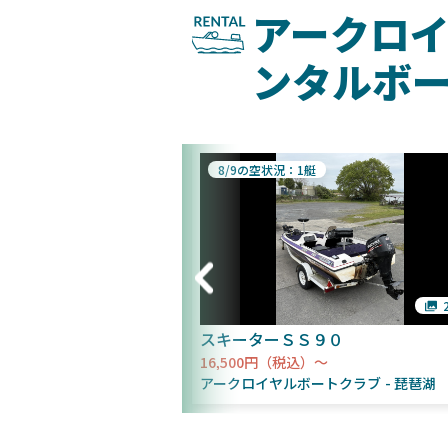
アークロ
ンタルボ
8/9の空状況：1艇
2枚
スキーターＳＳ９０
16,500円（税込）～
トクラブ
琵琶湖
アークロイヤルボートクラブ
琵琶湖