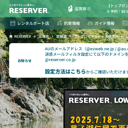
【トップガ
滋賀県
ト予約｜RES
レンタルボート店
釣果情報
ガイド情報
RESERVER
滋賀県
琵琶湖
アークロイヤルボートクラブ
AUのメールアドレス（@ezweb.ne.jp / @
迷惑メールフィルタ設定にて以下のドメイン
@reserver.co.jp
お知らせ
設定方法はこちら
からご確認いただけま