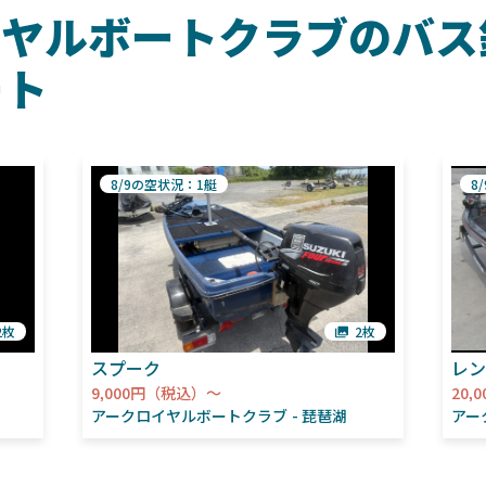
イヤルボートクラブのバス
ート
8/9の空状況：1艇
8
2枚
2枚
スプーク
レン
9,000円（税込）～
20,
アークロイヤルボートクラブ
琵琶湖
アー