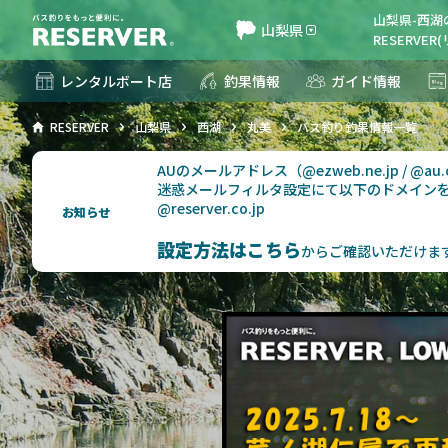
山梨県-西
山梨県
RESERVE
レンタルボート店
釣果情報
ガイド情報
RESERVER
山梨県
西湖
丸美
バス釣り釣果情報一覧
AUのメールアドレス（@ezweb.ne.jp / @
迷惑メールフィルタ設定にて以下のドメイン
@reserver.co.jp
お知らせ
設定方法はこちら
からご確認いただけま