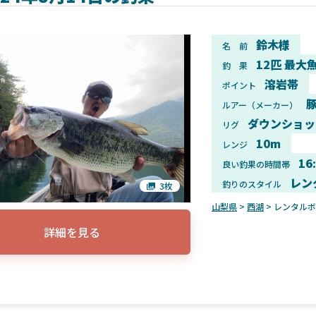
鈴木様
名 前
12匹 最大魚
釣 果
溶岩帯
ポイント
ルアー（メーカー）
ダウンショッ
リグ
10m
レンジ
16
良い釣果の時間帯
レン
釣りのスタイル
3枚
山梨県
>
西湖
> レンタル
詳細を見る