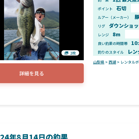
石切
ポイント
ルアー（メーカー）
ダウンショッ
リグ
8m
レンジ
10
良い釣果の時間帯
レン
釣りのスタイル
2枚
山梨県
>
西湖
> レンタル
詳細を見る
024年8月14日の釣果