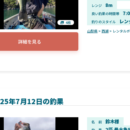
8m
レンジ
7:
良い釣果の時間帯
レン
釣りのスタイル
4枚
山梨県
>
西湖
> レンタル
詳細を見る
025年7月12日の釣果
鈴木様
名 前
2匹 最大魚
釣 果