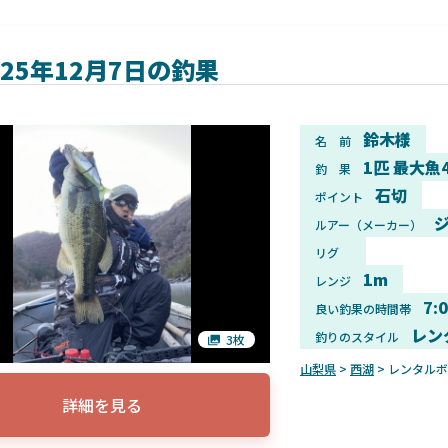
025年12月7日の釣果
鈴木様
名 前
1匹 最大魚
釣 果
石切
ポイント
ジ
ルアー（メーカー）
リグ
1m
レンジ
7:
良い釣果の時間帯
レン
釣りのスタイル
3枚
山梨県
>
西湖
> レンタル
詳細を見る