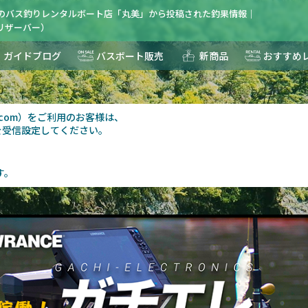
湖のバス釣りレンタルボート店「丸美」から投稿された釣果情報｜
R(リザーバー）
ガイドブログ
バスボート販売
新商品
おすすめ
au.com）をご利用のお客様は、
を受信設定してください。
す。