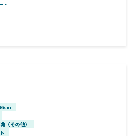
ボート
46cm
豚角（その他）
ト