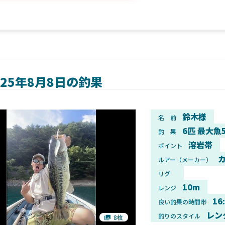
025年8月8日の釣果
鈴木様
名 前
6匹 最大魚
釣 果
溶岩帯
ポイント
カ
ルアー（メーカー）
リグ
10m
レンジ
16
良い釣果の時間帯
レン
釣りのスタイル
8枚