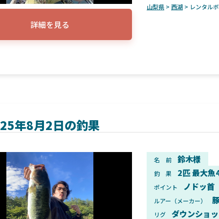
山梨県
>
西湖
> レンタル
詳細を見る
025年8月2日の釣果
鈴木様
名 前
2匹 最大魚
釣 果
ノドッ首
ポイント
ルアー（メーカー）
ダウンショッ
リグ