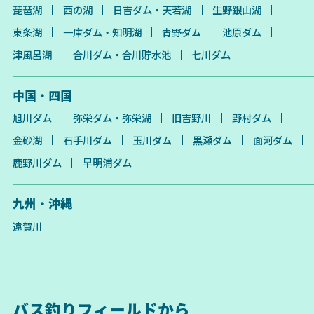
琵琶湖
西の湖
日吉ダム・天若湖
生野銀山湖
東条湖
一庫ダム・知明湖
青野ダム
池原ダム
津風呂湖
合川ダム・合川貯水池
七川ダム
中国・四国
旭川ダム
弥栄ダム・弥栄湖
旧吉野川
野村ダム
金砂湖
石手川ダム
玉川ダム
黒瀬ダム
面河ダム
鹿野川ダム
早明浦ダム
九州・沖縄
遠賀川
バス釣りフィールドから