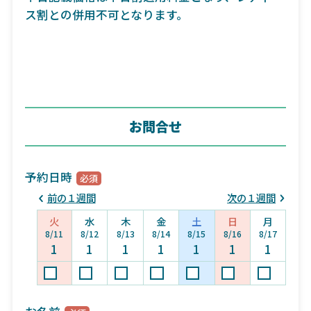
ス割との併用不可となります。
お問合せ
予約日時
前の１週間
次の１週間
火
水
木
金
土
日
月
8/11
8/12
8/13
8/14
8/15
8/16
8/17
1
1
1
1
1
1
1