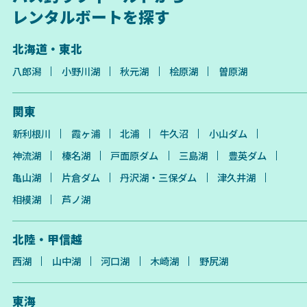
レンタルボートを探す
北海道・東北
八郎潟
小野川湖
秋元湖
桧原湖
曽原湖
関東
新利根川
霞ヶ浦
北浦
牛久沼
小山ダム
神流湖
榛名湖
戸面原ダム
三島湖
豊英ダム
亀山湖
片倉ダム
丹沢湖・三保ダム
津久井湖
相模湖
芦ノ湖
北陸・甲信越
西湖
山中湖
河口湖
木崎湖
野尻湖
東海