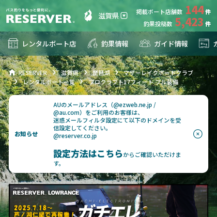
144
掲載ボート店舗数
滋賀県
5,423
釣果投稿数
レンタルボート店
釣果情報
ガイド情報
RESERVER
滋賀県
琵琶湖
マザーレイクボートクラブ
レンタルボート一覧
プロクラフト17フィート フル装備
AUのメールアドレス（@ezweb.ne.jp /
@au.com）をご利用のお客様は、
迷惑メールフィルタ設定にて以下のドメインを受
信設定してください。
お知らせ
@reserver.co.jp
設定方法はこちら
からご確認いただけま
す。