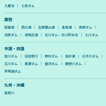
入鹿池
七色ダム
関西
琵琶湖
西の湖
生野銀山湖
東条湖
青野ダム
池原ダム
津風呂湖
合川ダム・合川貯水池
七川ダム
中国・四国
旭川ダム
旧吉野川
野村ダム
金砂湖
石手川ダム
玉川ダム
黒瀬ダム
面河ダム
鹿野川ダム
早明浦ダム
九州・沖縄
遠賀川