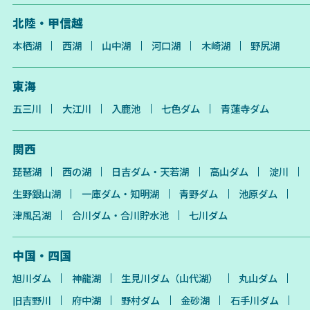
北陸・甲信越
本栖湖
西湖
山中湖
河口湖
木崎湖
野尻湖
東海
五三川
大江川
入鹿池
七色ダム
青蓮寺ダム
関西
琵琶湖
西の湖
日吉ダム・天若湖
高山ダム
淀川
生野銀山湖
一庫ダム・知明湖
青野ダム
池原ダム
津風呂湖
合川ダム・合川貯水池
七川ダム
中国・四国
旭川ダム
神龍湖
生見川ダム（山代湖）
丸山ダム
旧吉野川
府中湖
野村ダム
金砂湖
石手川ダム