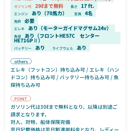
29ℓまで無料
17 ft.
ガソリン代
長さ
あり（70馬力）
4名
エンジン
定員
必要
免許
あり（モーターガイドマグサム24v）
エレキ
あり（フロントHE57C センター
魚探
HE71GPⅡ）
あり
あり
バッテリー
ライブウェル
others
エレキ（フットコン）持ち込み可 / エレキ（ハン
ドコン）持ち込み可 / バッテリー持ち込み可 / 魚
探持ち込み可
POINT
ガソリン代は30ℓまで無料となり、以降は別途ご
請求となります。
対人、対物、船体保険完備
平日記載価格は平日割適用料金となり、レディー