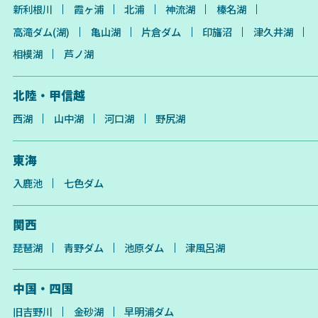
新利根川
霞ヶ浦
北浦
神流湖
榛名湖
高滝ダム(湖)
亀山湖
片倉ダム
印旛沼
津久井湖
相模湖
芦ノ湖
北陸・甲信越
西湖
山中湖
河口湖
野尻湖
東海
入鹿池
七色ダム
関西
琵琶湖
青野ダム
池原ダム
津風呂湖
中国・四国
旧吉野川
金砂湖
早明浦ダム