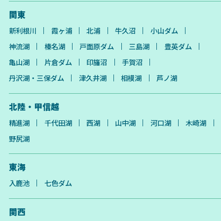
関東
新利根川
霞ヶ浦
北浦
牛久沼
小山ダム
神流湖
榛名湖
戸面原ダム
三島湖
豊英ダム
亀山湖
片倉ダム
印旛沼
手賀沼
丹沢湖・三保ダム
津久井湖
相模湖
芦ノ湖
北陸・甲信越
精進湖
千代田湖
西湖
山中湖
河口湖
木崎湖
野尻湖
東海
入鹿池
七色ダム
関西