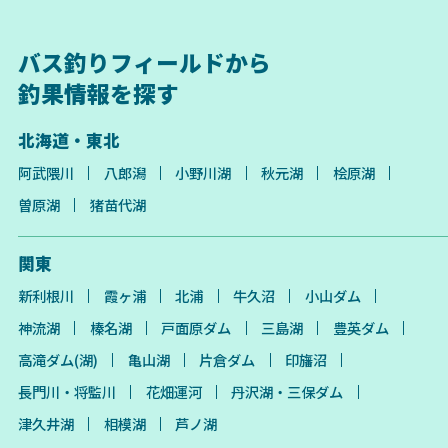
バス釣りフィールドから
釣果情報を探す
北海道・東北
阿武隈川
八郎潟
小野川湖
秋元湖
桧原湖
曽原湖
猪苗代湖
関東
新利根川
霞ヶ浦
北浦
牛久沼
小山ダム
神流湖
榛名湖
戸面原ダム
三島湖
豊英ダム
高滝ダム(湖)
亀山湖
片倉ダム
印旛沼
長門川・将監川
花畑運河
丹沢湖・三保ダム
津久井湖
相模湖
芦ノ湖