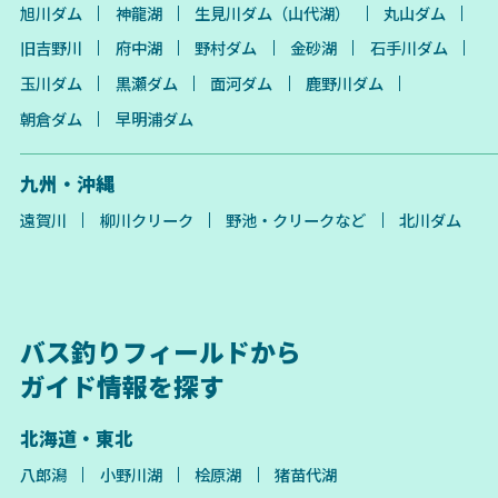
旭川ダム
神龍湖
生見川ダム（山代湖）
丸山ダム
旧吉野川
府中湖
野村ダム
金砂湖
石手川ダム
玉川ダム
黒瀬ダム
面河ダム
鹿野川ダム
朝倉ダム
早明浦ダム
九州・沖縄
遠賀川
柳川クリーク
野池・クリークなど
北川ダム
バス釣りフィールドから
ガイド情報を探す
北海道・東北
八郎潟
小野川湖
桧原湖
猪苗代湖