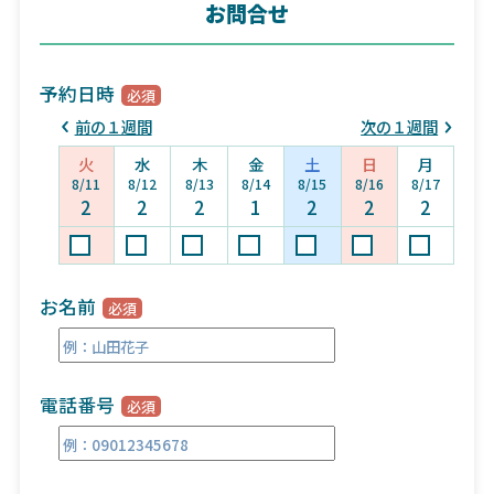
お問合せ
予約日時
前の１週間
次の１週間
火
水
木
金
土
日
月
8/11
8/12
8/13
8/14
8/15
8/16
8/17
2
2
2
1
2
2
2
お名前
電話番号