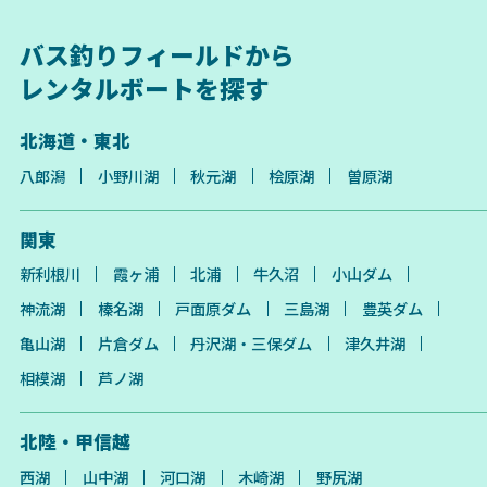
バス釣りフィールドから
レンタルボートを探す
北海道・東北
八郎潟
小野川湖
秋元湖
桧原湖
曽原湖
関東
新利根川
霞ヶ浦
北浦
牛久沼
小山ダム
神流湖
榛名湖
戸面原ダム
三島湖
豊英ダム
亀山湖
片倉ダム
丹沢湖・三保ダム
津久井湖
相模湖
芦ノ湖
北陸・甲信越
西湖
山中湖
河口湖
木崎湖
野尻湖