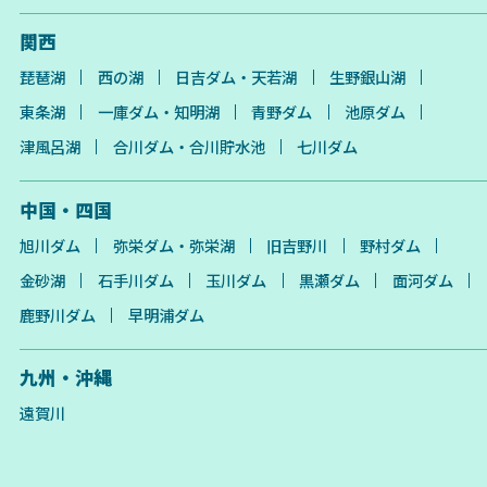
関西
琵琶湖
西の湖
日吉ダム・天若湖
生野銀山湖
東条湖
一庫ダム・知明湖
青野ダム
池原ダム
津風呂湖
合川ダム・合川貯水池
七川ダム
中国・四国
旭川ダム
弥栄ダム・弥栄湖
旧吉野川
野村ダム
金砂湖
石手川ダム
玉川ダム
黒瀬ダム
面河ダム
鹿野川ダム
早明浦ダム
九州・沖縄
遠賀川