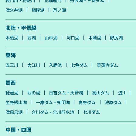
長門川・将監川
花畑運河
丹沢湖・三保ダム
津久井湖
相模湖
芦ノ湖
北陸・甲信越
本栖湖
西湖
山中湖
河口湖
木崎湖
野尻湖
東海
五三川
大江川
入鹿池
七色ダム
青蓮寺ダム
関西
琵琶湖
西の湖
日吉ダム・天若湖
高山ダム
淀川
生野銀山湖
一庫ダム・知明湖
青野ダム
池原ダム
津風呂湖
合川ダム・合川貯水池
七川ダム
中国・四国