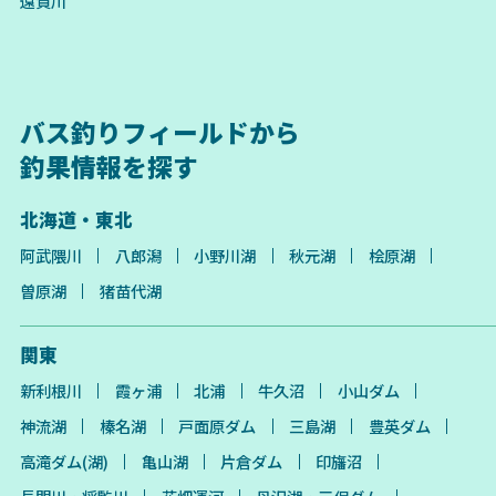
遠賀川
バス釣りフィールドから
釣果情報を探す
北海道・東北
阿武隈川
八郎潟
小野川湖
秋元湖
桧原湖
曽原湖
猪苗代湖
関東
新利根川
霞ヶ浦
北浦
牛久沼
小山ダム
神流湖
榛名湖
戸面原ダム
三島湖
豊英ダム
高滝ダム(湖)
亀山湖
片倉ダム
印旛沼