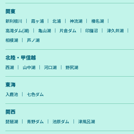
関東
新利根川
霞ヶ浦
北浦
神流湖
榛名湖
高滝ダム(湖)
亀山湖
片倉ダム
印旛沼
津久井湖
相模湖
芦ノ湖
北陸・甲信越
西湖
山中湖
河口湖
野尻湖
東海
入鹿池
七色ダム
関西
琵琶湖
青野ダム
池原ダム
津風呂湖