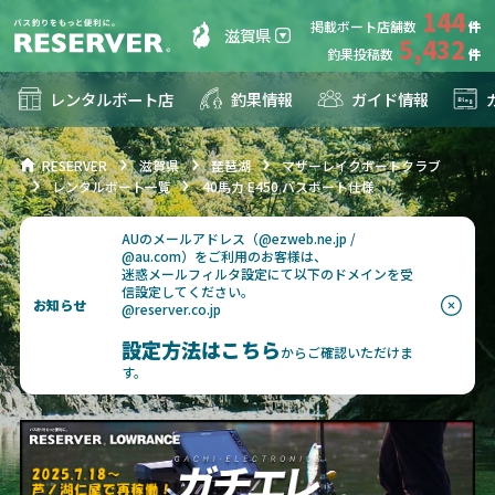
144
掲載ボート店舗数
滋賀県
5,432
釣果投稿数
レンタルボート店
釣果情報
ガイド情報
RESERVER
滋賀県
琵琶湖
マザーレイクボートクラブ
レンタルボート一覧
40馬力 E450 バスボート仕様
AUのメールアドレス（@ezweb.ne.jp /
@au.com）をご利用のお客様は、
迷惑メールフィルタ設定にて以下のドメインを受
信設定してください。
お知らせ
@reserver.co.jp
設定方法はこちら
からご確認いただけま
す。