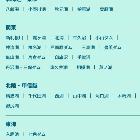
八郎潟
小野川湖
秋元湖
桧原湖
曽原湖
関東
新利根川
霞ヶ浦
北浦
牛久沼
小山ダム
神流湖
榛名湖
戸面原ダム
三島湖
豊英ダム
亀山湖
片倉ダム
印旛沼
手賀沼
丹沢湖・三保ダム
津久井湖
相模湖
芦ノ湖
北陸・甲信越
精進湖
千代田湖
西湖
山中湖
河口湖
木崎湖
野尻湖
東海
入鹿池
七色ダム