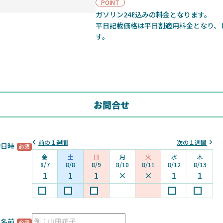
POINT
ガソリン24ℓ込みの料金となります。
平日記載価格は平日割適用料金となり、
す。
お問合せ
前の１週間
次の１週間
約日時
金
土
日
月
火
水
木
8/7
8/8
8/9
8/10
8/11
8/12
8/13
1
1
1
×
×
1
1
お名前