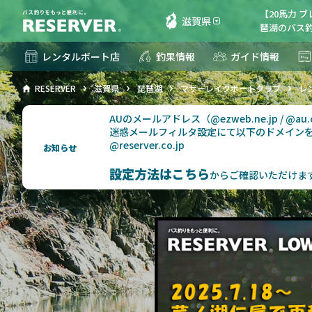
【20馬力 
滋賀県
琶湖のバス釣
レンタルボート店
釣果情報
ガイド情報
RESERVER
滋賀県
琵琶湖
マザーレイクボートクラブ
レ
AUのメールアドレス（@ezweb.ne.jp / @
迷惑メールフィルタ設定にて以下のドメイン
@reserver.co.jp
お知らせ
設定方法はこちら
からご確認いただけま