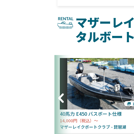
マザーレ
タルボー
1枚
15 ft.（license
40馬力 E450 バスボート仕様
14,000円（税込）～
マザーレイクボートクラブ
琵琶湖
クラブ
琵琶湖