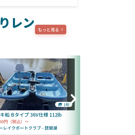
りレン
もっと見る
1枚
キ船 Bタイプ 36V仕様 112lb
プロクラフト17フィ
500円（税込）～
17,500円（税込）～
ーレイクボートクラブ
琵琶湖
マザーレイクボートク