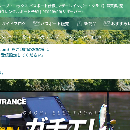
ブレーブ・コックス バスボート仕様_マザーレイクボートクラブ】滋賀県-琵
りレンタルボート予約｜RESERVER(リザーバー）
ガイドブログ
バスボート販売
新商品
おすすめ
ンタルボート一覧
20馬力 ブレーブ・コックス バスボート仕様
au.com）をご利用のお客様は、
を受信設定してください。
す。