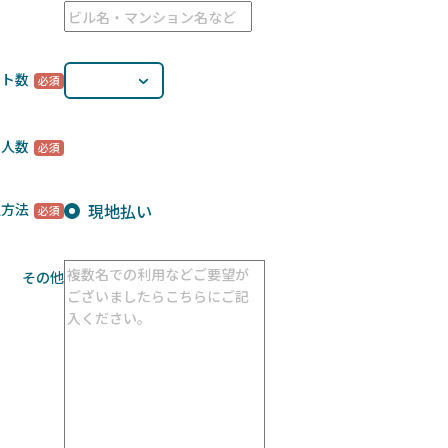
ート数
用人数
現地払い
払方法
その他