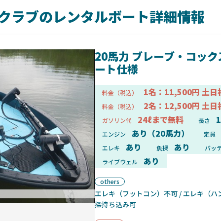
クラブのレンタルボート詳細情報
20馬力 ブレーブ・コック
ート仕様
1名：11,500円 土日
料金（税込）
2名：12,500円 土日
料金（税込）
24ℓまで無料
1
ガソリン代
長さ
あり（20馬力）
エンジン
定員
あり
あり
エレキ
魚探
バッ
あり
ライブウェル
others
エレキ（フットコン）不可 / エレキ（ハン
ボート正面
探持ち込み可