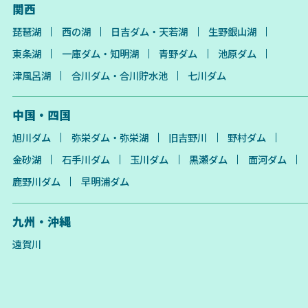
関西
琵琶湖
西の湖
日吉ダム・天若湖
生野銀山湖
東条湖
一庫ダム・知明湖
青野ダム
池原ダム
津風呂湖
合川ダム・合川貯水池
七川ダム
中国・四国
旭川ダム
弥栄ダム・弥栄湖
旧吉野川
野村ダム
金砂湖
石手川ダム
玉川ダム
黒瀬ダム
面河ダム
鹿野川ダム
早明浦ダム
九州・沖縄
遠賀川