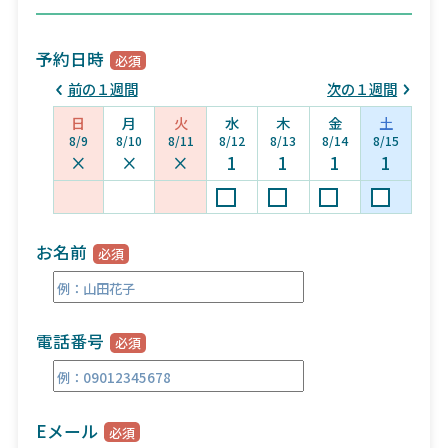
予約日時
前の１週間
次の１週間
日
月
火
水
木
金
土
8/9
8/10
8/11
8/12
8/13
8/14
8/15
×
×
×
1
1
1
1
お名前
電話番号
Eメール