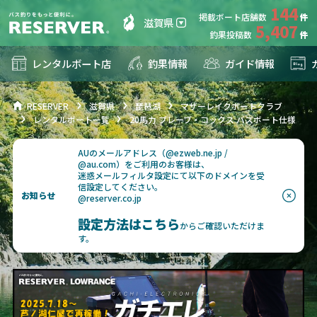
144
掲載ボート店舗数
滋賀県
5,407
釣果投稿数
レンタルボート店
釣果情報
ガイド情報
RESERVER
滋賀県
琵琶湖
マザーレイクボートクラブ
レンタルボート一覧
20馬力 ブレーブ・コックス バスボート仕様
AUのメールアドレス（@ezweb.ne.jp /
@au.com）をご利用のお客様は、
迷惑メールフィルタ設定にて以下のドメインを受
信設定してください。
お知らせ
@reserver.co.jp
設定方法はこちら
からご確認いただけま
す。