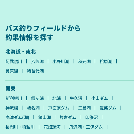
バス釣りフィールドから
釣果情報を探す
北海道・東北
阿武隈川
八郎潟
小野川湖
秋元湖
桧原湖
曽原湖
猪苗代湖
関東
新利根川
霞ヶ浦
北浦
牛久沼
小山ダム
神流湖
榛名湖
戸面原ダム
三島湖
豊英ダム
高滝ダム(湖)
亀山湖
片倉ダム
印旛沼
長門川・将監川
花畑運河
丹沢湖・三保ダム