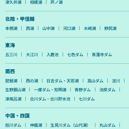
津久井湖
相模湖
芦ノ湖
北陸・甲信越
本栖湖
西湖
山中湖
河口湖
木崎湖
野尻湖
東海
五三川
大江川
入鹿池
七色ダム
青蓮寺ダム
関西
琵琶湖
西の湖
日吉ダム・天若湖
高山ダム
淀川
生野銀山湖
一庫ダム・知明湖
青野ダム
池原ダム
津風呂湖
合川ダム・合川貯水池
七川ダム
中国・四国
旭川ダム
神龍湖
生見川ダム（山代湖）
丸山ダム