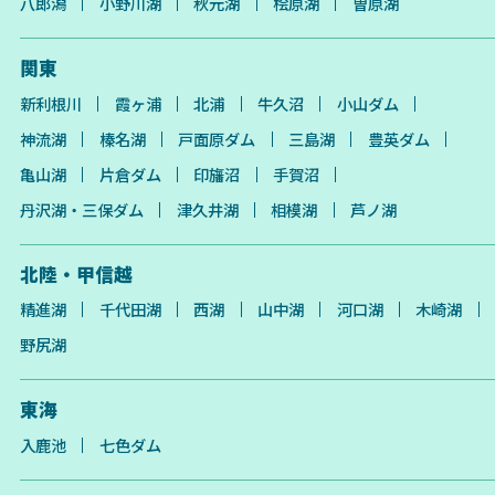
八郎潟
小野川湖
秋元湖
桧原湖
曽原湖
関東
新利根川
霞ヶ浦
北浦
牛久沼
小山ダム
神流湖
榛名湖
戸面原ダム
三島湖
豊英ダム
亀山湖
片倉ダム
印旛沼
手賀沼
丹沢湖・三保ダム
津久井湖
相模湖
芦ノ湖
北陸・甲信越
精進湖
千代田湖
西湖
山中湖
河口湖
木崎湖
野尻湖
東海
入鹿池
七色ダム