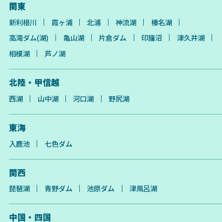
関東
新利根川
霞ヶ浦
北浦
神流湖
榛名湖
高滝ダム(湖)
亀山湖
片倉ダム
印旛沼
津久井湖
相模湖
芦ノ湖
北陸・甲信越
西湖
山中湖
河口湖
野尻湖
東海
入鹿池
七色ダム
関西
琵琶湖
青野ダム
池原ダム
津風呂湖
中国・四国