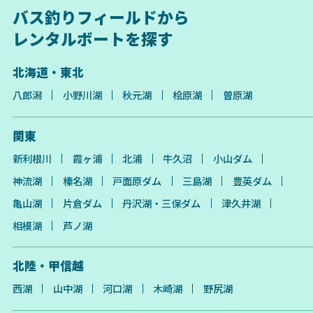
バス釣りフィールドから
レンタルボートを探す
北海道・東北
八郎潟
小野川湖
秋元湖
桧原湖
曽原湖
関東
新利根川
霞ヶ浦
北浦
牛久沼
小山ダム
神流湖
榛名湖
戸面原ダム
三島湖
豊英ダム
亀山湖
片倉ダム
丹沢湖・三保ダム
津久井湖
相模湖
芦ノ湖
北陸・甲信越
西湖
山中湖
河口湖
木崎湖
野尻湖