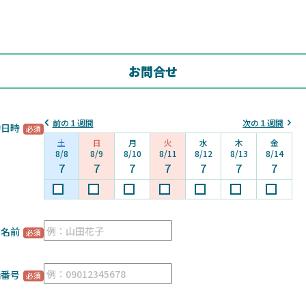
お問合せ
前の１週間
次の１週間
約日時
土
日
月
火
水
木
金
8/8
8/9
8/10
8/11
8/12
8/13
8/14
7
7
7
7
7
7
7
お名前
話番号