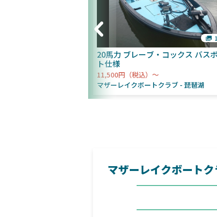
1枚
6V仕様 112lb
20馬力 ブレーブ・コックス バス
ト仕様
11,500円（税込）～
クラブ
琵琶湖
マザーレイクボートクラブ
琵琶湖
マザーレイクボートク