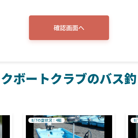
確認画面へ
イクボートクラブのバス釣
ト
8/7の空状況：4艇
8