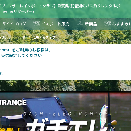
イプ _マザーレイクボートクラブ】滋賀県-琵琶湖のバス釣りレンタルボー
ERVER(リザーバー）
ガイドブログ
バスボート販売
新商品
おすすめ
ンタルボート一覧
2馬力Aタイプ
au.com）をご利用のお客様は、
を受信設定してください。
す。