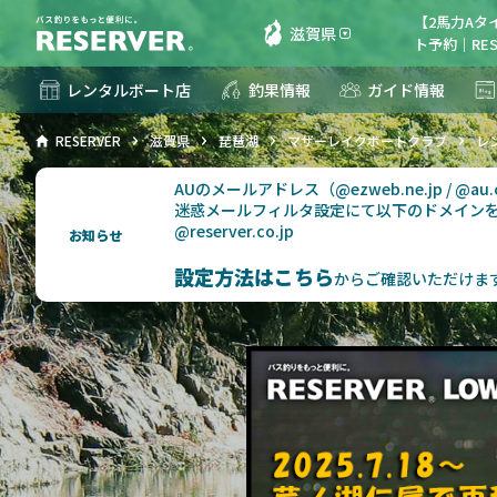
【2馬力Aタ
滋賀県
ト予約｜RES
レンタルボート店
釣果情報
ガイド情報
RESERVER
滋賀県
琵琶湖
マザーレイクボートクラブ
レ
AUのメールアドレス（@ezweb.ne.jp / @
迷惑メールフィルタ設定にて以下のドメイン
@reserver.co.jp
お知らせ
設定方法はこちら
からご確認いただけま