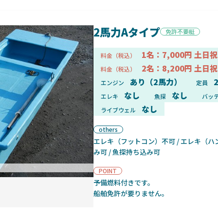
2馬力Aタイプ
免許不要艇
1名：7,000円 土日祝
料金（税込）
2名：8,200円 土日祝
料金（税込）
あり（2馬力）
エンジン
定員
なし
なし
エレキ
魚探
バッ
なし
ライブウェル
others
エレキ（フットコン）不可 / エレキ（ハ
み可 / 魚探持ち込み可
ボート正面
POINT
予備燃料付きです。
船舶免許が要りません。