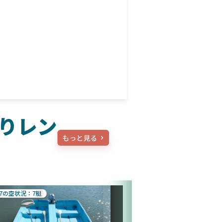
りレン
もっと見る
/7の空状況：7艇
8/7の空状況：2艇