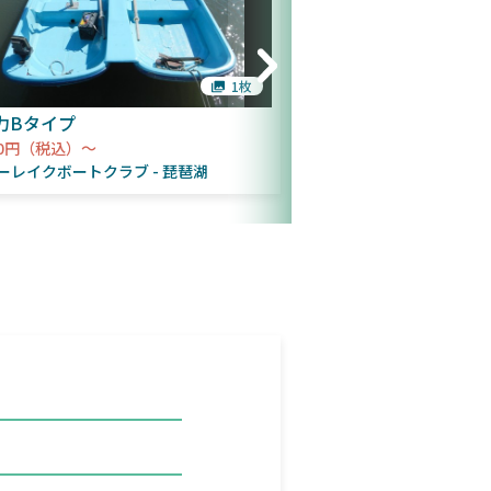
1枚
力Bタイプ
15馬力 フロントデ
ル仕様
000円（税込）～
10,500円（税込）～
ーレイクボートクラブ
琵琶湖
マザーレイクボートク