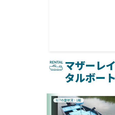
マザーレ
タルボー
8/7の空状況：1艇