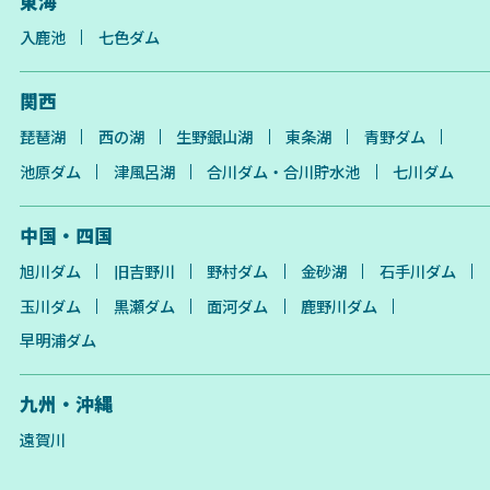
東海
入鹿池
七色ダム
関西
琵琶湖
西の湖
生野銀山湖
東条湖
青野ダム
池原ダム
津風呂湖
合川ダム・合川貯水池
七川ダム
中国・四国
旭川ダム
旧吉野川
野村ダム
金砂湖
石手川ダム
玉川ダム
黒瀬ダム
面河ダム
鹿野川ダム
早明浦ダム
九州・沖縄
遠賀川