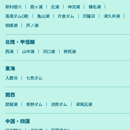
新利根川
霞ヶ浦
北浦
神流湖
榛名湖
高滝ダム(湖)
亀山湖
片倉ダム
印旛沼
津久井湖
相模湖
芦ノ湖
北陸・甲信越
西湖
山中湖
河口湖
野尻湖
東海
入鹿池
七色ダム
関西
琵琶湖
青野ダム
池原ダム
津風呂湖
中国・四国