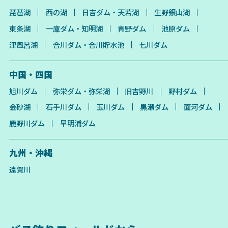
琵琶湖
西の湖
日吉ダム・天若湖
生野銀山湖
東条湖
一庫ダム・知明湖
青野ダム
池原ダム
津風呂湖
合川ダム・合川貯水池
七川ダム
中国・四国
旭川ダム
弥栄ダム・弥栄湖
旧吉野川
野村ダム
金砂湖
石手川ダム
玉川ダム
黒瀬ダム
面河ダム
鹿野川ダム
早明浦ダム
九州・沖縄
遠賀川