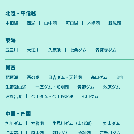
北陸・甲信越
本栖湖
西湖
山中湖
河口湖
木崎湖
野尻湖
東海
五三川
大江川
入鹿池
七色ダム
青蓮寺ダム
関西
琵琶湖
西の湖
日吉ダム・天若湖
高山ダム
淀川
生野銀山湖
一庫ダム・知明湖
青野ダム
池原ダム
津風呂湖
合川ダム・合川貯水池
七川ダム
中国・四国
旭川ダム
神龍湖
生見川ダム（山代湖）
丸山ダム
旧吉野川
府中湖
野村ダム
金砂湖
石手川ダム