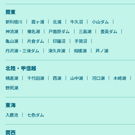
関東
新利根川
霞ヶ浦
北浦
牛久沼
小山ダム
神流湖
榛名湖
戸面原ダム
三島湖
豊英ダム
亀山湖
片倉ダム
印旛沼
手賀沼
丹沢湖・三保ダム
津久井湖
相模湖
芦ノ湖
北陸・甲信越
精進湖
千代田湖
西湖
山中湖
河口湖
木崎湖
野尻湖
東海
入鹿池
七色ダム
関西