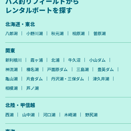
バス釣りフィールドから
レンタルボートを探す
北海道・東北
八郎潟
小野川湖
秋元湖
桧原湖
曽原湖
関東
新利根川
霞ヶ浦
北浦
牛久沼
小山ダム
神流湖
榛名湖
戸面原ダム
三島湖
豊英ダム
亀山湖
片倉ダム
丹沢湖・三保ダム
津久井湖
相模湖
芦ノ湖
北陸・甲信越
西湖
山中湖
河口湖
木崎湖
野尻湖