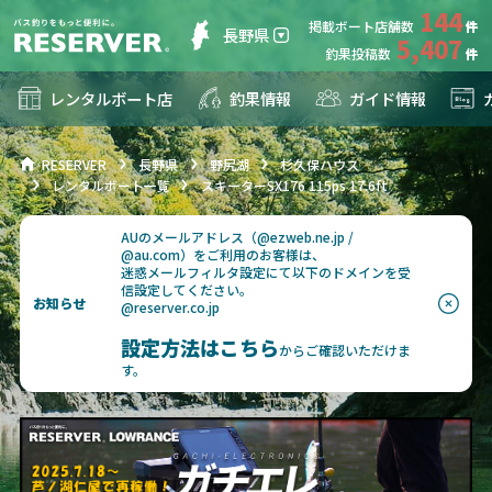
144
掲載ボート店舗数
長野県
5,407
釣果投稿数
レンタルボート店
釣果情報
ガイド情報
RESERVER
長野県
野尻湖
杉久保ハウス
レンタルボート一覧
スキーターSX176 115ps 17.6ft
AUのメールアドレス（@ezweb.ne.jp /
@au.com）をご利用のお客様は、
迷惑メールフィルタ設定にて以下のドメインを受
信設定してください。
お知らせ
@reserver.co.jp
設定方法はこちら
からご確認いただけま
す。