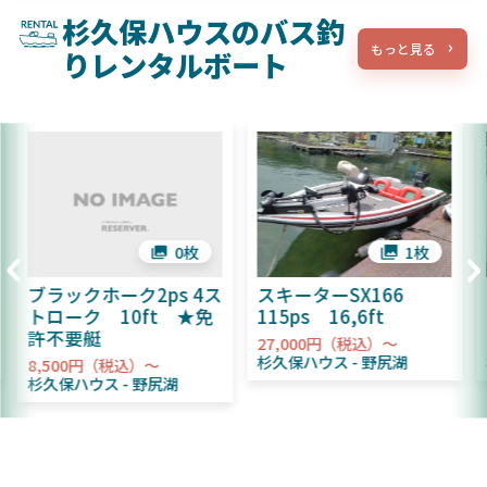
杉久保ハウスのバス釣
もっと見る
りレンタルボート
0枚
1枚
ブラックホーク2ps 4ス
スキーターSX166
トローク 10ft ★免
115ps 16,6ft
許不要艇
27,000円（税込）～
杉久保ハウス
野尻湖
8,500円（税込）～
杉久保ハウス
野尻湖