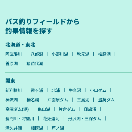
バス釣りフィールドから
釣果情報を探す
北海道・東北
阿武隈川
八郎潟
小野川湖
秋元湖
桧原湖
曽原湖
猪苗代湖
関東
新利根川
霞ヶ浦
北浦
牛久沼
小山ダム
神流湖
榛名湖
戸面原ダム
三島湖
豊英ダム
高滝ダム(湖)
亀山湖
片倉ダム
印旛沼
長門川・将監川
花畑運河
丹沢湖・三保ダム
津久井湖
相模湖
芦ノ湖