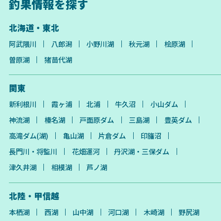
釣果情報を探す
北海道・東北
阿武隈川
八郎潟
小野川湖
秋元湖
桧原湖
曽原湖
猪苗代湖
関東
新利根川
霞ヶ浦
北浦
牛久沼
小山ダム
神流湖
榛名湖
戸面原ダム
三島湖
豊英ダム
高滝ダム(湖)
亀山湖
片倉ダム
印旛沼
長門川・将監川
花畑運河
丹沢湖・三保ダム
津久井湖
相模湖
芦ノ湖
北陸・甲信越
本栖湖
西湖
山中湖
河口湖
木崎湖
野尻湖