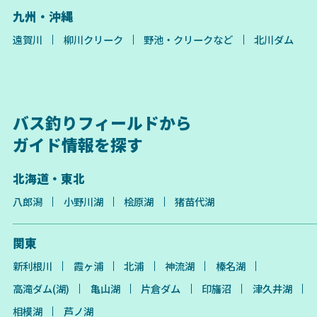
九州・沖縄
遠賀川
柳川クリーク
野池・クリークなど
北川ダム
バス釣りフィールドから
ガイド情報を探す
北海道・東北
八郎潟
小野川湖
桧原湖
猪苗代湖
関東
新利根川
霞ヶ浦
北浦
神流湖
榛名湖
高滝ダム(湖)
亀山湖
片倉ダム
印旛沼
津久井湖
相模湖
芦ノ湖