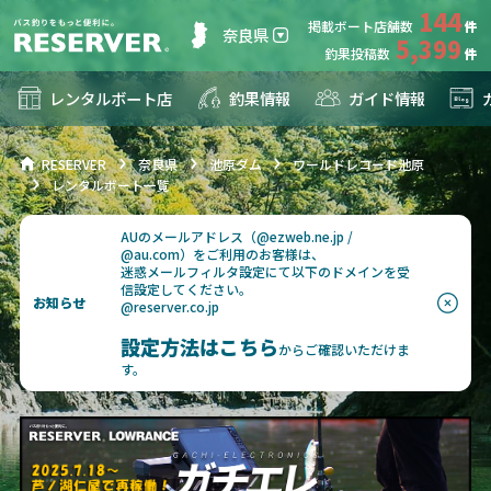
144
掲載ボート店舗数
奈良県
5,399
釣果投稿数
レンタルボート店
釣果情報
ガイド情報
RESERVER
奈良県
池原ダム
ワールドレコード池原
レンタルボート一覧
AUのメールアドレス（@ezweb.ne.jp /
@au.com）をご利用のお客様は、
迷惑メールフィルタ設定にて以下のドメインを受
信設定してください。
お知らせ
@reserver.co.jp
設定方法はこちら
からご確認いただけま
す。