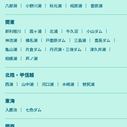
八郎潟
小野川湖
秋元湖
桧原湖
曽原湖
関東
新利根川
霞ヶ浦
北浦
牛久沼
小山ダム
神流湖
榛名湖
戸面原ダム
三島湖
豊英ダム
亀山湖
片倉ダム
丹沢湖・三保ダム
津久井湖
相模湖
芦ノ湖
北陸・甲信越
西湖
山中湖
河口湖
木崎湖
野尻湖
東海
入鹿池
七色ダム
関西