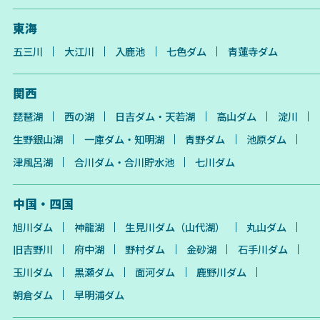
東海
五三川
大江川
入鹿池
七色ダム
青蓮寺ダム
関西
琵琶湖
西の湖
日吉ダム・天若湖
高山ダム
淀川
生野銀山湖
一庫ダム・知明湖
青野ダム
池原ダム
津風呂湖
合川ダム・合川貯水池
七川ダム
中国・四国
旭川ダム
神龍湖
生見川ダム（山代湖）
丸山ダム
旧吉野川
府中湖
野村ダム
金砂湖
石手川ダム
玉川ダム
黒瀬ダム
面河ダム
鹿野川ダム
朝倉ダム
早明浦ダム