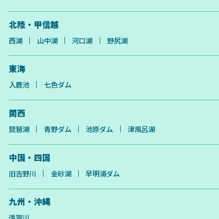
北陸・甲信越
西湖
山中湖
河口湖
野尻湖
東海
入鹿池
七色ダム
関西
琵琶湖
青野ダム
池原ダム
津風呂湖
中国・四国
旧吉野川
金砂湖
早明浦ダム
九州・沖縄
遠賀川