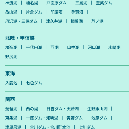
神流湖
榛名湖
戸面原ダム
三島湖
豊英ダム
亀山湖
片倉ダム
印旛沼
手賀沼
丹沢湖・三保ダム
津久井湖
相模湖
芦ノ湖
北陸・甲信越
精進湖
千代田湖
西湖
山中湖
河口湖
木崎湖
野尻湖
東海
入鹿池
七色ダム
関西
琵琶湖
西の湖
日吉ダム・天若湖
生野銀山湖
東条湖
一庫ダム・知明湖
青野ダム
池原ダム
津風呂湖
合川ダム・合川貯水池
七川ダム