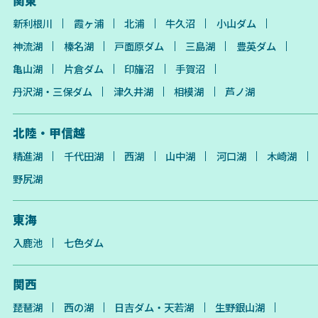
関東
新利根川
霞ヶ浦
北浦
牛久沼
小山ダム
神流湖
榛名湖
戸面原ダム
三島湖
豊英ダム
亀山湖
片倉ダム
印旛沼
手賀沼
丹沢湖・三保ダム
津久井湖
相模湖
芦ノ湖
北陸・甲信越
精進湖
千代田湖
西湖
山中湖
河口湖
木崎湖
野尻湖
東海
入鹿池
七色ダム
関西
琵琶湖
西の湖
日吉ダム・天若湖
生野銀山湖