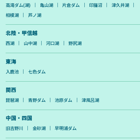
高滝ダム(湖)
亀山湖
片倉ダム
印旛沼
津久井湖
相模湖
芦ノ湖
北陸・甲信越
西湖
山中湖
河口湖
野尻湖
東海
入鹿池
七色ダム
関西
琵琶湖
青野ダム
池原ダム
津風呂湖
中国・四国
旧吉野川
金砂湖
早明浦ダム