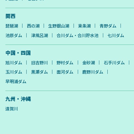
関西
琵琶湖
西の湖
生野銀山湖
東条湖
青野ダム
池原ダム
津風呂湖
合川ダム・合川貯水池
七川ダム
中国・四国
旭川ダム
旧吉野川
野村ダム
金砂湖
石手川ダム
玉川ダム
黒瀬ダム
面河ダム
鹿野川ダム
早明浦ダム
九州・沖縄
遠賀川