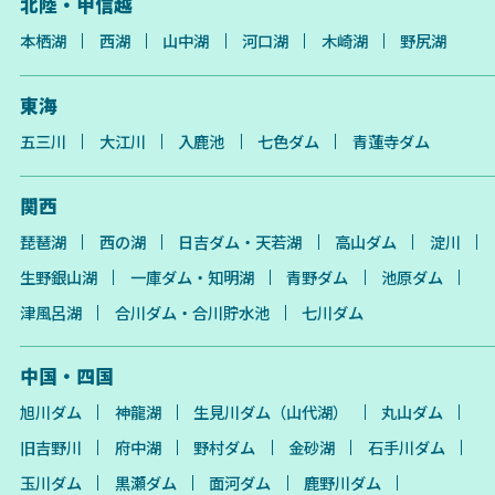
北陸・甲信越
本栖湖
西湖
山中湖
河口湖
木崎湖
野尻湖
東海
五三川
大江川
入鹿池
七色ダム
青蓮寺ダム
関西
琵琶湖
西の湖
日吉ダム・天若湖
高山ダム
淀川
生野銀山湖
一庫ダム・知明湖
青野ダム
池原ダム
津風呂湖
合川ダム・合川貯水池
七川ダム
中国・四国
旭川ダム
神龍湖
生見川ダム（山代湖）
丸山ダム
旧吉野川
府中湖
野村ダム
金砂湖
石手川ダム
玉川ダム
黒瀬ダム
面河ダム
鹿野川ダム