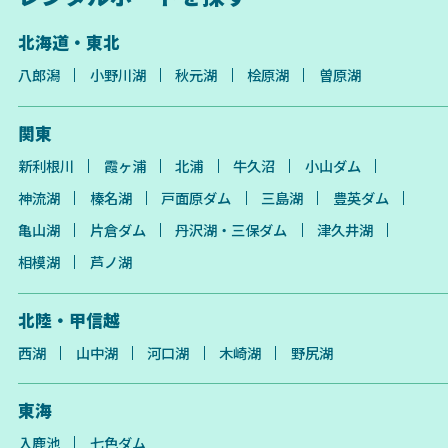
北海道・東北
八郎潟
小野川湖
秋元湖
桧原湖
曽原湖
関東
新利根川
霞ヶ浦
北浦
牛久沼
小山ダム
神流湖
榛名湖
戸面原ダム
三島湖
豊英ダム
亀山湖
片倉ダム
丹沢湖・三保ダム
津久井湖
相模湖
芦ノ湖
北陸・甲信越
西湖
山中湖
河口湖
木崎湖
野尻湖
東海
入鹿池
七色ダム