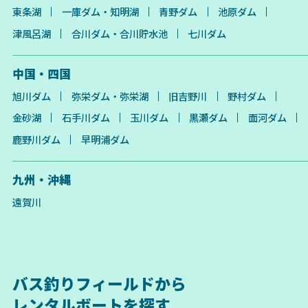
東条湖
一庫ダム・知明湖
青野ダム
池原ダム
津風呂湖
合川ダム・合川貯水池
七川ダム
中国・四国
旭川ダム
弥栄ダム・弥栄湖
旧吉野川
野村ダム
金砂湖
石手川ダム
玉川ダム
黒瀬ダム
面河ダム
鹿野川ダム
早明浦ダム
九州・沖縄
遠賀川
バス釣りフィールドから
レンタルボートを探す