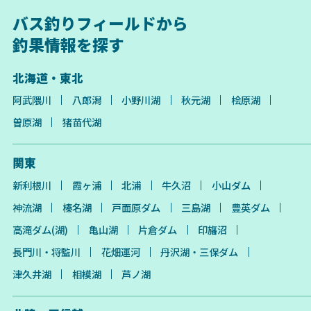
バス釣りフィールドから
釣果情報を探す
北海道・東北
阿武隈川
八郎潟
小野川湖
秋元湖
桧原湖
曽原湖
猪苗代湖
関東
新利根川
霞ヶ浦
北浦
牛久沼
小山ダム
神流湖
榛名湖
戸面原ダム
三島湖
豊英ダム
高滝ダム(湖)
亀山湖
片倉ダム
印旛沼
長門川・将監川
花畑運河
丹沢湖・三保ダム
津久井湖
相模湖
芦ノ湖