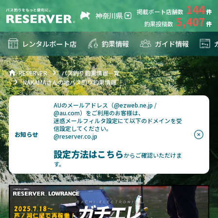
144
掲載ボート店舗数
神奈川県
5,407
釣果投稿数
レンタルボート店
釣果情報
ガイド情報
RESERVER
バス釣り釣果情報一覧
NAKAMAさんの地バス釣り釣果情報
AUのメールアドレス（@ezweb.ne.jp /
@au.com）をご利用のお客様は、
迷惑メールフィルタ設定にて以下のドメインを受
信設定してください。
お知らせ
@reserver.co.jp
設定方法はこちら
からご確認いただけま
す。