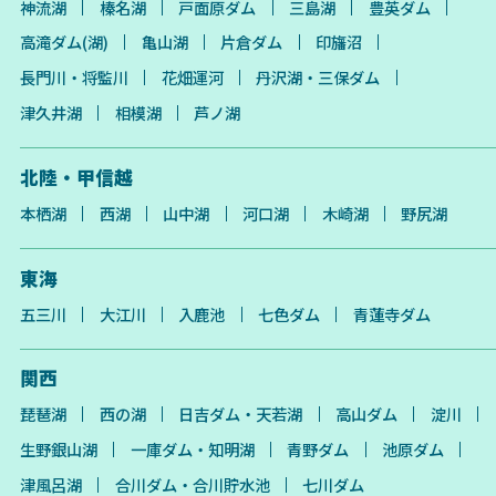
神流湖
榛名湖
戸面原ダム
三島湖
豊英ダム
高滝ダム(湖)
亀山湖
片倉ダム
印旛沼
長門川・将監川
花畑運河
丹沢湖・三保ダム
津久井湖
相模湖
芦ノ湖
北陸・甲信越
本栖湖
西湖
山中湖
河口湖
木崎湖
野尻湖
東海
五三川
大江川
入鹿池
七色ダム
青蓮寺ダム
関西
琵琶湖
西の湖
日吉ダム・天若湖
高山ダム
淀川
生野銀山湖
一庫ダム・知明湖
青野ダム
池原ダム
津風呂湖
合川ダム・合川貯水池
七川ダム