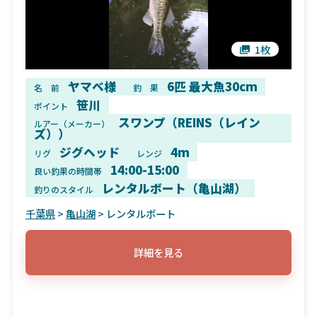
1枚
ヤマベ様
6匹 最大魚30cm
名 前
釣 果
笹川
ポイント
スワンプ（REINS（レイン
ルアー（メーカー）
ズ））
ジグヘッド
4m
リグ
レンジ
14:00-15:00
良い釣果の時間帯
レンタルボート（亀山湖）
釣りのスタイル
千葉県
>
亀山湖
> レンタルボート
詳細を見る