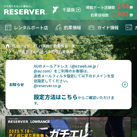
144
掲載ボート店舗数
千葉県
5,407
釣果投稿数
レンタルボート店
釣果情報
ガイド情報
RESERVER
バス釣り釣果情報一覧
山下真吾さんの地バス釣り釣果情報
AUのメールアドレス（@ezweb.ne.jp /
@au.com）をご利用のお客様は、
迷惑メールフィルタ設定にて以下のドメインを受
信設定してください。
お知らせ
@reserver.co.jp
設定方法はこちら
からご確認いただけま
す。