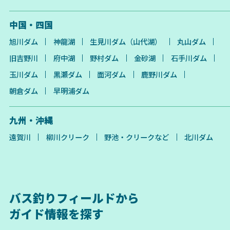
中国・四国
旭川ダム
神龍湖
生見川ダム（山代湖）
丸山ダム
旧吉野川
府中湖
野村ダム
金砂湖
石手川ダム
玉川ダム
黒瀬ダム
面河ダム
鹿野川ダム
朝倉ダム
早明浦ダム
九州・沖縄
遠賀川
柳川クリーク
野池・クリークなど
北川ダム
バス釣りフィールドから
ガイド情報を探す