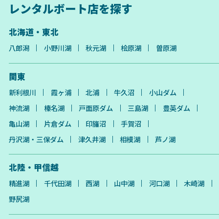
レンタルボート店を探す
北海道・東北
八郎潟
小野川湖
秋元湖
桧原湖
曽原湖
関東
新利根川
霞ヶ浦
北浦
牛久沼
小山ダム
神流湖
榛名湖
戸面原ダム
三島湖
豊英ダム
亀山湖
片倉ダム
印旛沼
手賀沼
丹沢湖・三保ダム
津久井湖
相模湖
芦ノ湖
北陸・甲信越
精進湖
千代田湖
西湖
山中湖
河口湖
木崎湖
野尻湖