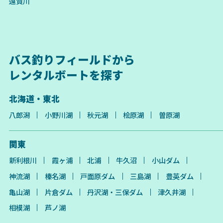
遠賀川
バス釣りフィールドから
レンタルボートを探す
北海道・東北
八郎潟
小野川湖
秋元湖
桧原湖
曽原湖
関東
新利根川
霞ヶ浦
北浦
牛久沼
小山ダム
神流湖
榛名湖
戸面原ダム
三島湖
豊英ダム
亀山湖
片倉ダム
丹沢湖・三保ダム
津久井湖
相模湖
芦ノ湖