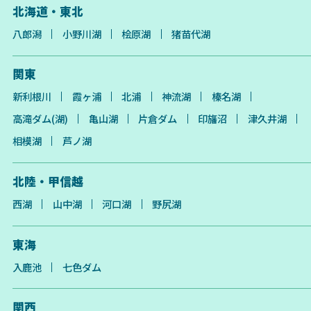
北海道・東北
八郎潟
小野川湖
桧原湖
猪苗代湖
関東
新利根川
霞ヶ浦
北浦
神流湖
榛名湖
高滝ダム(湖)
亀山湖
片倉ダム
印旛沼
津久井湖
相模湖
芦ノ湖
北陸・甲信越
西湖
山中湖
河口湖
野尻湖
東海
入鹿池
七色ダム
関西