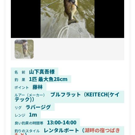
山下真吾様
名 前
1匹 最大魚28cm
釣 果
藤林
ポイント
ブルフラット（KEITECH(ケイ
ルアー（メーカー）
テック)）
ラバージグ
リグ
1m
レンジ
13:00-14:00
良い釣果の時間帯
レンタルボート（
湖畔の宿つばき
釣りのスタイル
もと
）