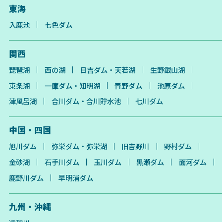
東海
入鹿池
七色ダム
関西
琵琶湖
西の湖
日吉ダム・天若湖
生野銀山湖
東条湖
一庫ダム・知明湖
青野ダム
池原ダム
津風呂湖
合川ダム・合川貯水池
七川ダム
中国・四国
旭川ダム
弥栄ダム・弥栄湖
旧吉野川
野村ダム
金砂湖
石手川ダム
玉川ダム
黒瀬ダム
面河ダム
鹿野川ダム
早明浦ダム
九州・沖縄