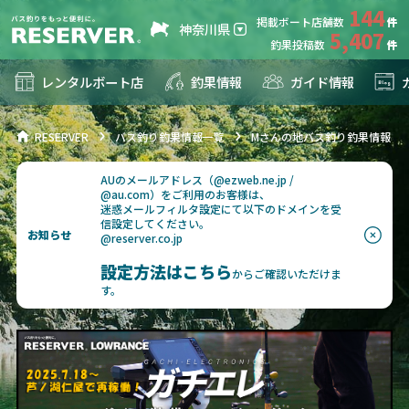
144
掲載ボート店舗数
神奈川県
5,407
釣果投稿数
レンタルボート店
釣果情報
ガイド情報
RESERVER
バス釣り釣果情報一覧
Mさんの地バス釣り釣果情報
AUのメールアドレス（@ezweb.ne.jp /
@au.com）をご利用のお客様は、
迷惑メールフィルタ設定にて以下のドメインを受
信設定してください。
お知らせ
@reserver.co.jp
設定方法はこちら
からご確認いただけま
す。