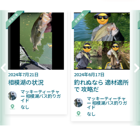
年7月21日
2024年6月17日
2024年6
湖の状況
釣れぬなら 適材適所
難易度
で 攻略だ
た相模
マッキーティーチャ
ー 相模湖バス釣りガ
マッキーティーチャ
マ
イド
ー 相模湖バス釣りガ
ー 
なし
イド
イ
なし
な