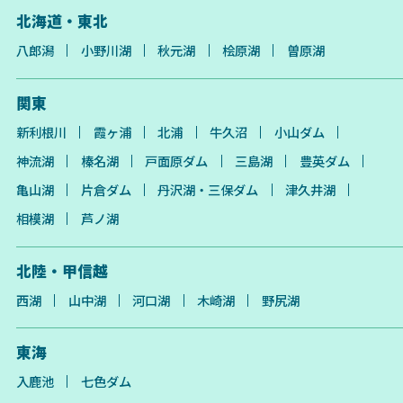
北海道・東北
八郎潟
小野川湖
秋元湖
桧原湖
曽原湖
関東
新利根川
霞ヶ浦
北浦
牛久沼
小山ダム
神流湖
榛名湖
戸面原ダム
三島湖
豊英ダム
亀山湖
片倉ダム
丹沢湖・三保ダム
津久井湖
相模湖
芦ノ湖
北陸・甲信越
西湖
山中湖
河口湖
木崎湖
野尻湖
東海
入鹿池
七色ダム