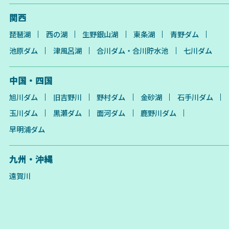
関西
琵琶湖
西の湖
生野銀山湖
東条湖
青野ダム
池原ダム
津風呂湖
合川ダム・合川貯水池
七川ダム
中国・四国
旭川ダム
旧吉野川
野村ダム
金砂湖
石手川ダム
玉川ダム
黒瀬ダム
面河ダム
鹿野川ダム
早明浦ダム
九州・沖縄
遠賀川