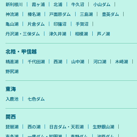
新利根川
霞ヶ浦
北浦
牛久沼
小山ダム
神流湖
榛名湖
戸面原ダム
三島湖
豊英ダム
亀山湖
片倉ダム
印旛沼
手賀沼
丹沢湖・三保ダム
津久井湖
相模湖
芦ノ湖
北陸・甲信越
精進湖
千代田湖
西湖
山中湖
河口湖
木崎湖
野尻湖
東海
入鹿池
七色ダム
関西
琵琶湖
西の湖
日吉ダム・天若湖
生野銀山湖
東条湖
一庫ダム・知明湖
青野ダム
池原ダム