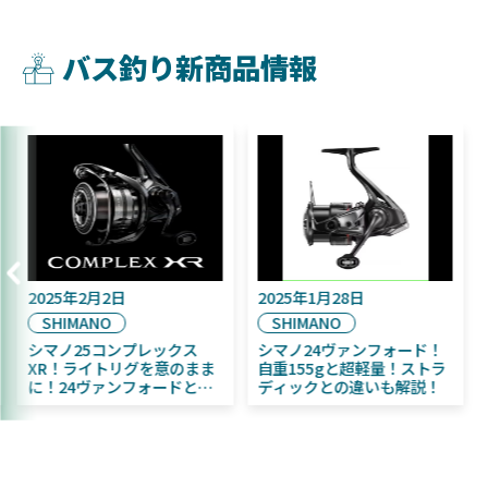
バス釣り新商品情報
2025年2月2日
2025年1月28日
SHIMANO
SHIMANO
予定！
シマノ25コンプレックス
シマノ24ヴァンフォー
ちびふく魚
XR！ライトリグを意のまま
自重155gと超軽量！
心者にお
に！24ヴァンフォードとの
ディックとの違いも解
違いも解説！