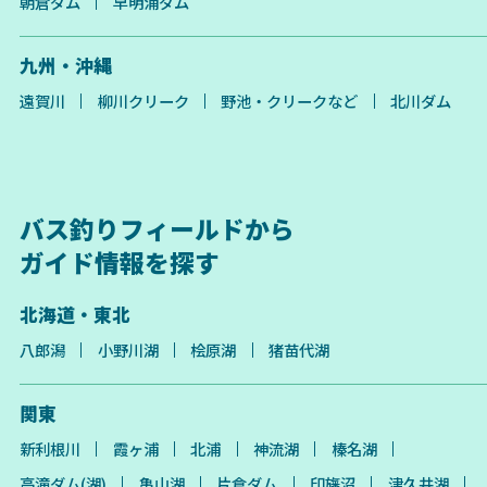
朝倉ダム
早明浦ダム
九州・沖縄
遠賀川
柳川クリーク
野池・クリークなど
北川ダム
バス釣りフィールドから
ガイド情報を探す
北海道・東北
八郎潟
小野川湖
桧原湖
猪苗代湖
関東
新利根川
霞ヶ浦
北浦
神流湖
榛名湖
高滝ダム(湖)
亀山湖
片倉ダム
印旛沼
津久井湖