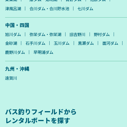
津風呂湖
合川ダム・合川貯水池
七川ダム
中国・四国
旭川ダム
弥栄ダム・弥栄湖
旧吉野川
野村ダム
金砂湖
石手川ダム
玉川ダム
黒瀬ダム
面河ダム
鹿野川ダム
早明浦ダム
九州・沖縄
遠賀川
バス釣りフィールドから
レンタルボートを探す