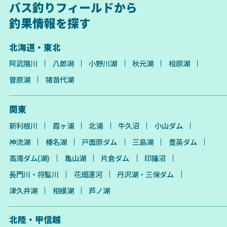
バス釣りフィールドから
釣果情報を探す
北海道・東北
阿武隈川
八郎潟
小野川湖
秋元湖
桧原湖
曽原湖
猪苗代湖
関東
新利根川
霞ヶ浦
北浦
牛久沼
小山ダム
神流湖
榛名湖
戸面原ダム
三島湖
豊英ダム
高滝ダム(湖)
亀山湖
片倉ダム
印旛沼
長門川・将監川
花畑運河
丹沢湖・三保ダム
津久井湖
相模湖
芦ノ湖
北陸・甲信越