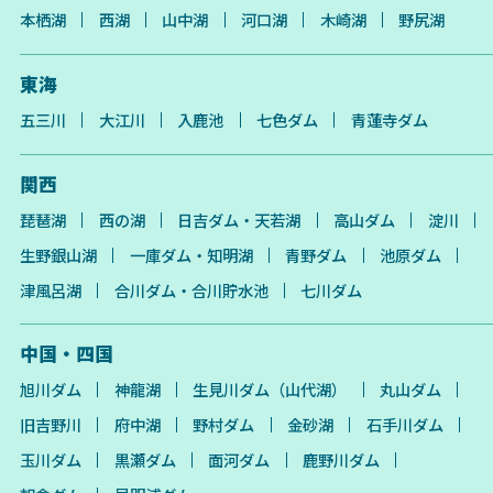
本栖湖
西湖
山中湖
河口湖
木崎湖
野尻湖
東海
五三川
大江川
入鹿池
七色ダム
青蓮寺ダム
関西
琵琶湖
西の湖
日吉ダム・天若湖
高山ダム
淀川
生野銀山湖
一庫ダム・知明湖
青野ダム
池原ダム
津風呂湖
合川ダム・合川貯水池
七川ダム
中国・四国
旭川ダム
神龍湖
生見川ダム（山代湖）
丸山ダム
旧吉野川
府中湖
野村ダム
金砂湖
石手川ダム
玉川ダム
黒瀬ダム
面河ダム
鹿野川ダム