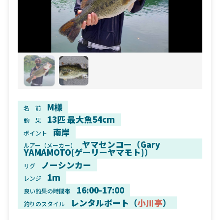
M様
名 前
13匹 最大魚54cm
釣 果
南岸
ポイント
ヤマセンコー（Gary
ルアー（メーカー）
YAMAMOTO(ゲーリーヤマモト)）
ノーシンカー
リグ
1m
レンジ
16:00-17:00
良い釣果の時間帯
レンタルボート（
小川亭
）
釣りのスタイル