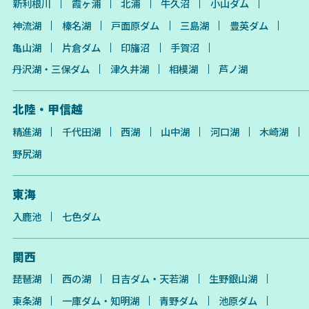
新利根川
霞ヶ浦
北浦
牛久沼
小山ダム
神流湖
榛名湖
戸面原ダム
三島湖
豊英ダム
亀山湖
片倉ダム
印旛沼
手賀沼
丹沢湖・三保ダム
津久井湖
相模湖
芦ノ湖
北陸・甲信越
精進湖
千代田湖
西湖
山中湖
河口湖
木崎湖
野尻湖
東海
入鹿池
七色ダム
関西
琵琶湖
西の湖
日吉ダム・天若湖
生野銀山湖
東条湖
一庫ダム・知明湖
青野ダム
池原ダム