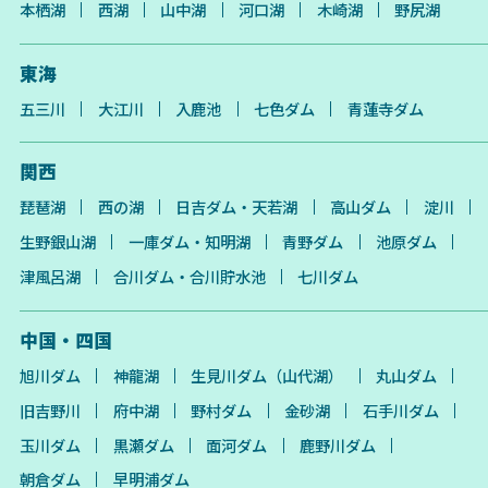
本栖湖
西湖
山中湖
河口湖
木崎湖
野尻湖
東海
五三川
大江川
入鹿池
七色ダム
青蓮寺ダム
関西
琵琶湖
西の湖
日吉ダム・天若湖
高山ダム
淀川
生野銀山湖
一庫ダム・知明湖
青野ダム
池原ダム
津風呂湖
合川ダム・合川貯水池
七川ダム
中国・四国
旭川ダム
神龍湖
生見川ダム（山代湖）
丸山ダム
旧吉野川
府中湖
野村ダム
金砂湖
石手川ダム
玉川ダム
黒瀬ダム
面河ダム
鹿野川ダム
朝倉ダム
早明浦ダム