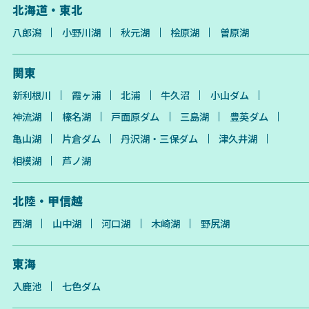
北海道・東北
八郎潟
小野川湖
秋元湖
桧原湖
曽原湖
関東
新利根川
霞ヶ浦
北浦
牛久沼
小山ダム
神流湖
榛名湖
戸面原ダム
三島湖
豊英ダム
亀山湖
片倉ダム
丹沢湖・三保ダム
津久井湖
相模湖
芦ノ湖
北陸・甲信越
西湖
山中湖
河口湖
木崎湖
野尻湖
東海
入鹿池
七色ダム