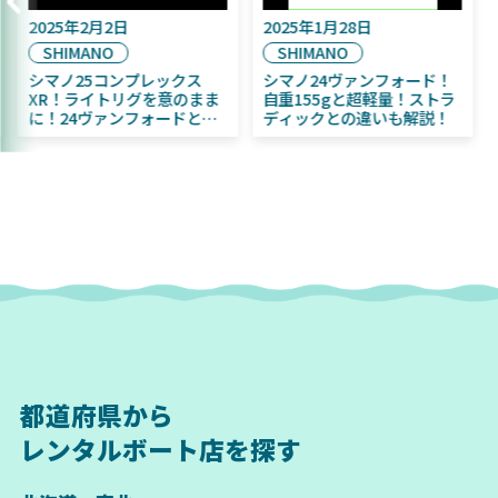
2025年9月16日
2025年2月2日
20
DAIWA
SHIMANO
S
2025年11月発売予定！
シマノ25コンプレックス
シ
DAIWA ふく魚／ちびふく魚
XR！ライトリグを意のまま
自重
はビッグベイト初心者にお
に！24ヴァンフォードとの
デ
すすめ！
違いも解説！
都道府県から
レンタルボート店を探す