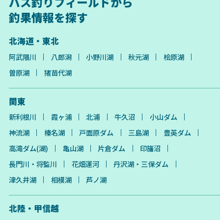
バス釣りフィールドから
釣果情報を探す
北海道・東北
阿武隈川
八郎潟
小野川湖
秋元湖
桧原湖
曽原湖
猪苗代湖
関東
新利根川
霞ヶ浦
北浦
牛久沼
小山ダム
神流湖
榛名湖
戸面原ダム
三島湖
豊英ダム
高滝ダム(湖)
亀山湖
片倉ダム
印旛沼
長門川・将監川
花畑運河
丹沢湖・三保ダム
津久井湖
相模湖
芦ノ湖
北陸・甲信越