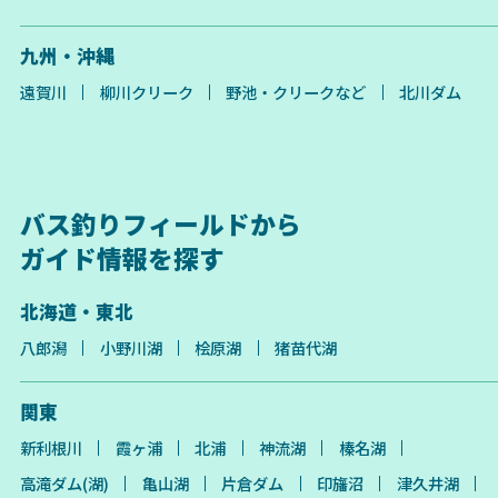
九州・沖縄
遠賀川
柳川クリーク
野池・クリークなど
北川ダム
バス釣りフィールドから
ガイド情報を探す
北海道・東北
八郎潟
小野川湖
桧原湖
猪苗代湖
関東
新利根川
霞ヶ浦
北浦
神流湖
榛名湖
高滝ダム(湖)
亀山湖
片倉ダム
印旛沼
津久井湖