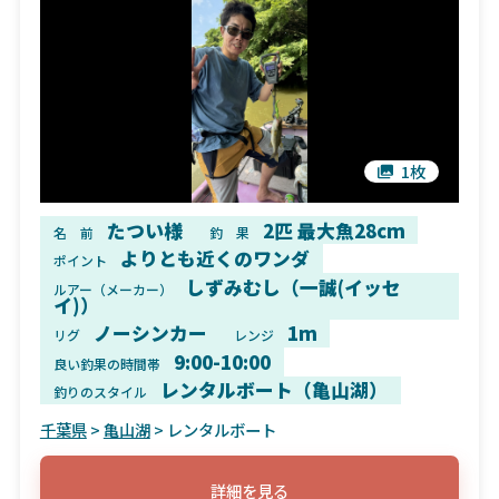
1枚
たつい様
2匹 最大魚28cm
名 前
釣 果
よりとも近くのワンダ
ポイント
しずみむし（一誠(イッセ
ルアー（メーカー）
イ)）
ノーシンカー
1m
リグ
レンジ
9:00-10:00
良い釣果の時間帯
レンタルボート（亀山湖）
釣りのスタイル
千葉県
>
亀山湖
> レンタルボート
詳細を見る