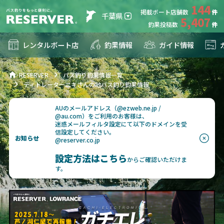
144
掲載ボート店舗数
千葉県
5,407
釣果投稿数
レンタルボート店
釣果情報
ガイド情報
RESERVER
バス釣り釣果情報一覧
ディトレーターニキさんの地バス釣り釣果情報
AUのメールアドレス（@ezweb.ne.jp /
@au.com）をご利用のお客様は、
迷惑メールフィルタ設定にて以下のドメインを受
信設定してください。
お知らせ
@reserver.co.jp
設定方法はこちら
からご確認いただけま
す。