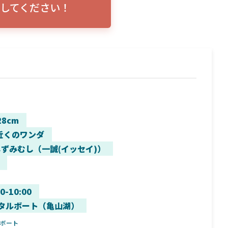
してください！
トリプルショ
ローランス イーグルアイ（EAGLE EYE）イ
エル
説！
ンプレ！ガーミンとの比較も併せてご説明い
ンバ
たします
28cm
近くのワンダ
しずみむし（一誠(イッセイ)）
00-10:00
タルボート（亀山湖）
ルボート