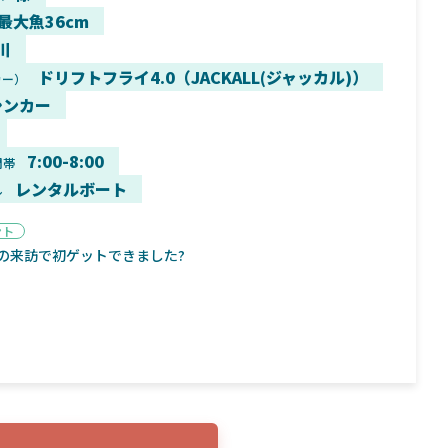
 最大魚36cm
川
ドリフトフライ4.0（JACKALL(ジャッカル)）
カー）
シンカー
9月16日
2025年2月2日
く魚／ちび
シマノ25コンプレックス XR！ライトリグを
シマノ
すめ！
意のままに！24ヴァンフォードとの違いも
量！
7:00-8:00
間帯
解説！
レンタルボート
ル
ント
の来訪で初ゲットできました?
魚探
バ
年3月7日
2026年4月16日