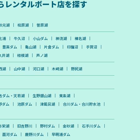
ら
レンタルボート店を探す
秋元湖
桧原湖
曽原湖
北浦
牛久沼
小山ダム
神流湖
榛名湖
豊英ダム
亀山湖
片倉ダム
印旛沼
手賀沼
久井湖
相模湖
芦ノ湖
西湖
山中湖
河口湖
木崎湖
野尻湖
吉ダム・天若湖
生野銀山湖
東条湖
野ダム
池原ダム
津風呂湖
合川ダム・合川貯水池
弥栄湖
旧吉野川
野村ダム
金砂湖
石手川ダム
面河ダム
鹿野川ダム
早明浦ダム