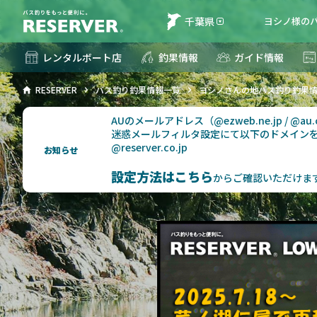
千葉県
ヨシノ様のバ
レンタルボート店
釣果情報
ガイド情報
RESERVER
バス釣り釣果情報一覧
ヨシノさんの地バス釣り釣果
AUのメールアドレス（@ezweb.ne.jp / @
迷惑メールフィルタ設定にて以下のドメイン
@reserver.co.jp
お知らせ
設定方法はこちら
からご確認いただけま