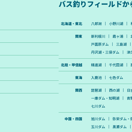
バス釣りフィールドか
北海道・東北
八郎潟
小野川湖
関東
新利根川
霞ヶ浦
戸面原ダム
三島湖
丹沢湖・三保ダム
津
北陸・甲信越
精進湖
千代田湖
東海
入鹿池
七色ダム
関西
琵琶湖
西の湖
日
一庫ダム・知明湖
青
七川ダム
中国・四国
旭川ダム
弥栄ダム・
玉川ダム
黒瀬ダム