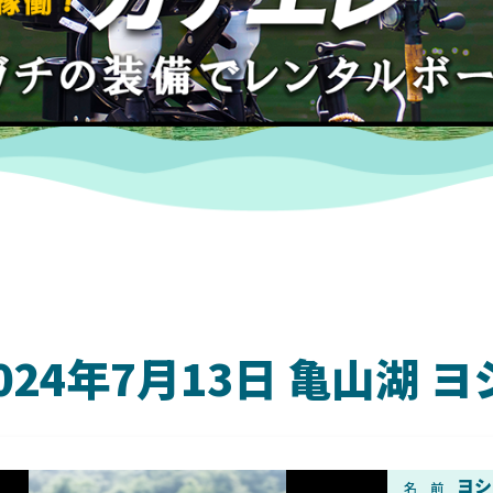
024年7月13日 亀山湖
DAIWA
ヨシ
名 前