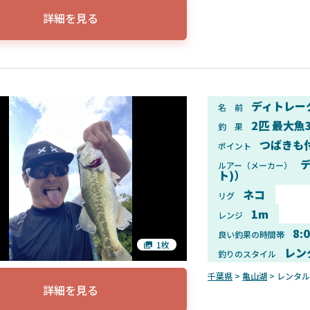
詳細を見る
ディトレー
名 前
2匹 最大魚
釣 果
つばきも
ポイント
デ
ルアー（メーカー）
ト)）
ネコ
リグ
1m
レンジ
8:
良い釣果の時間帯
1枚
レン
釣りのスタイル
千葉県
>
亀山湖
> レンタ
詳細を見る