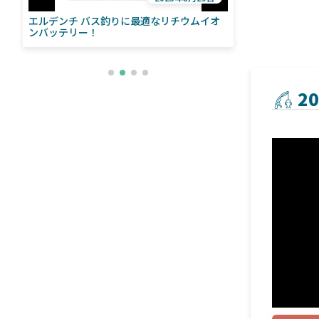
エルデンチ バス釣りに最適なリチウムイオ
ローランス「イ
い
ンバッテリー！
ライブソナーをよ
との違いも解
2