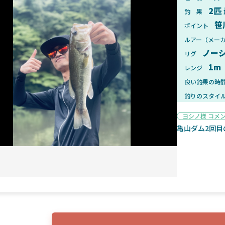
2匹
釣 果
笹
ポイント
ルアー（メー
ノー
リグ
2025年1月28日
2025年
1m
レンジ
ンフォード！自重155gと超軽
2025年11月発売予定！DAIWA ふ
ィックとの違いも解説！
ふく魚はビッグベイト初心者におす
良い釣果の時
釣りのスタイ
ヨシノ様 コメ
亀山ダム2回目
魚探
2025年7月10日
2025