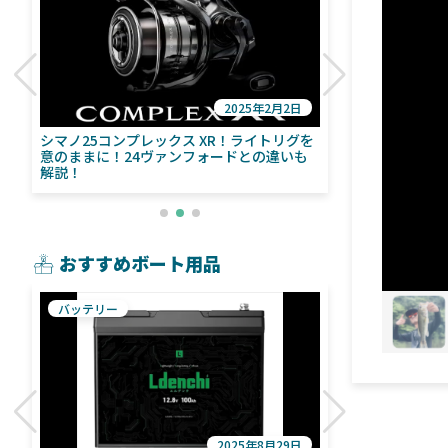
2025年2月2日
び
シマノ25コンプレックス XR！ライトリグを
シマノ24ヴァ
意のままに！24ヴァンフォードとの違いも
量！ストラデ
解説！
おすすめボート用品
バッテリー
魚探
2025年8月29日