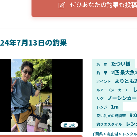
ぜひあなたの釣果も投稿
ーグルアイ（EAGLE EYE）」
ELowrance EAGLE 7/9インチ 
り身近に！HOOK REVEAL
ットHD！EAGLE EYEとの違いも解
説！
024年7月13日の釣果
たつい様
名 前
2匹 最大魚
釣 果
よりとも
ポイント
ルアー（メーカー）
ノーシンカー
リグ
1m
レンジ
9:
良い釣果の時間帯
レン
釣りのスタイル
1枚
千葉県
>
亀山湖
> レンタ