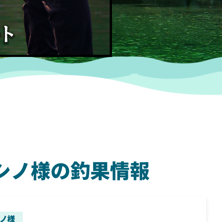
 ヨシノ様の釣果情報
SHIMANO
SH
ノ様