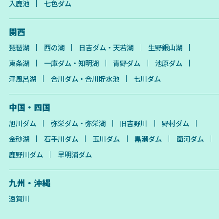
入鹿池
七色ダム
関西
琵琶湖
西の湖
日吉ダム・天若湖
生野銀山湖
東条湖
一庫ダム・知明湖
青野ダム
池原ダム
津風呂湖
合川ダム・合川貯水池
七川ダム
中国・四国
旭川ダム
弥栄ダム・弥栄湖
旧吉野川
野村ダム
金砂湖
石手川ダム
玉川ダム
黒瀬ダム
面河ダム
鹿野川ダム
早明浦ダム
九州・沖縄
遠賀川