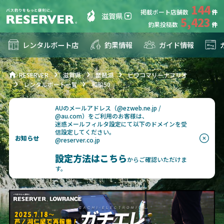
144
掲載ボート店舗数
滋賀県
5,423
釣果投稿数
レンタルボート店
釣果情報
ガイド情報
RESERVER
滋賀県
琵琶湖
ビワコマリーナフリオ
レンタルボート一覧
和船50
AUのメールアドレス（@ezweb.ne.jp /
@au.com）をご利用のお客様は、
迷惑メールフィルタ設定にて以下のドメインを受
信設定してください。
お知らせ
@reserver.co.jp
設定方法はこちら
からご確認いただけま
す。