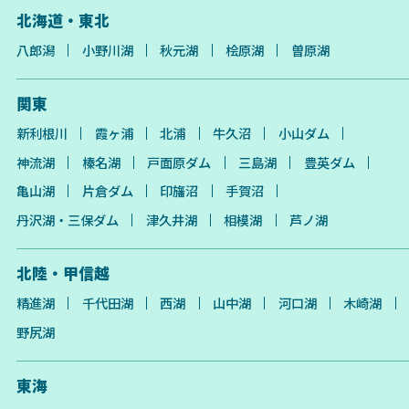
北海道・東北
八郎潟
小野川湖
秋元湖
桧原湖
曽原湖
関東
新利根川
霞ヶ浦
北浦
牛久沼
小山ダム
神流湖
榛名湖
戸面原ダム
三島湖
豊英ダム
亀山湖
片倉ダム
印旛沼
手賀沼
丹沢湖・三保ダム
津久井湖
相模湖
芦ノ湖
北陸・甲信越
精進湖
千代田湖
西湖
山中湖
河口湖
木崎湖
野尻湖
東海