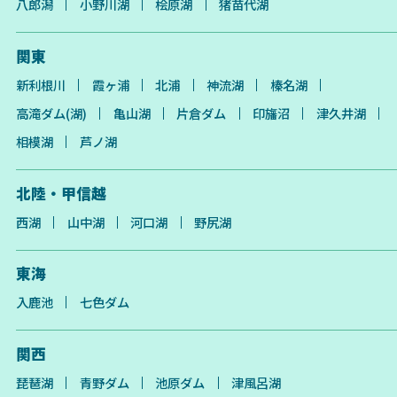
八郎潟
小野川湖
桧原湖
猪苗代湖
関東
新利根川
霞ヶ浦
北浦
神流湖
榛名湖
高滝ダム(湖)
亀山湖
片倉ダム
印旛沼
津久井湖
相模湖
芦ノ湖
北陸・甲信越
西湖
山中湖
河口湖
野尻湖
東海
入鹿池
七色ダム
関西
琵琶湖
青野ダム
池原ダム
津風呂湖