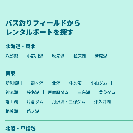
バス釣りフィールドから
レンタルボートを探す
北海道・東北
八郎潟
小野川湖
秋元湖
桧原湖
曽原湖
関東
新利根川
霞ヶ浦
北浦
牛久沼
小山ダム
神流湖
榛名湖
戸面原ダム
三島湖
豊英ダム
亀山湖
片倉ダム
丹沢湖・三保ダム
津久井湖
相模湖
芦ノ湖
北陸・甲信越