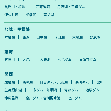
長門川・将監川
花畑運河
丹沢湖・三保ダム
津久井湖
相模湖
芦ノ湖
北陸・甲信越
本栖湖
西湖
山中湖
河口湖
木崎湖
野尻湖
東海
五三川
大江川
入鹿池
七色ダム
青蓮寺ダム
関西
琵琶湖
西の湖
日吉ダム・天若湖
高山ダム
淀川
生野銀山湖
一庫ダム・知明湖
青野ダム
池原ダム
津風呂湖
合川ダム・合川貯水池
七川ダム