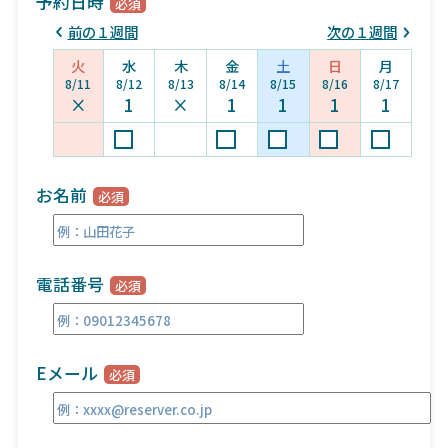
予約日時
前の１週間
次の１週間
火
水
木
金
土
日
月
8/11
8/12
8/13
8/14
8/15
8/16
8/17
×
1
×
1
1
1
1
お名前
電話番号
Eメール