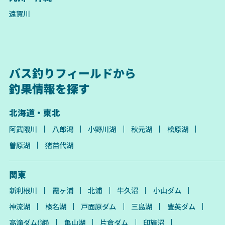
遠賀川
バス釣りフィールドから
釣果情報を探す
北海道・東北
阿武隈川
八郎潟
小野川湖
秋元湖
桧原湖
曽原湖
猪苗代湖
関東
新利根川
霞ヶ浦
北浦
牛久沼
小山ダム
神流湖
榛名湖
戸面原ダム
三島湖
豊英ダム
高滝ダム(湖)
亀山湖
片倉ダム
印旛沼