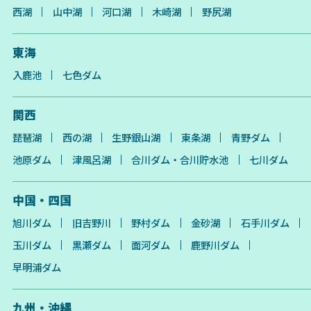
西湖
山中湖
河口湖
木崎湖
野尻湖
東海
入鹿池
七色ダム
関西
琵琶湖
西の湖
生野銀山湖
東条湖
青野ダム
池原ダム
津風呂湖
合川ダム・合川貯水池
七川ダム
中国・四国
旭川ダム
旧吉野川
野村ダム
金砂湖
石手川ダム
玉川ダム
黒瀬ダム
面河ダム
鹿野川ダム
早明浦ダム
九州・沖縄