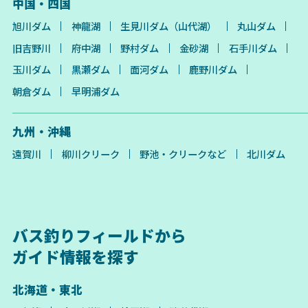
中国・四国
旭川ダム
神龍湖
生見川ダム（山代湖）
丸山ダム
旧吉野川
府中湖
野村ダム
金砂湖
石手川ダム
玉川ダム
黒瀬ダム
面河ダム
鹿野川ダム
朝倉ダム
早明浦ダム
九州・沖縄
遠賀川
柳川クリーク
野池・クリークなど
北川ダム
バス釣りフィールドから
ガイド情報を探す
北海道・東北