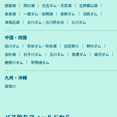
琵琶湖
西の湖
日吉ダム・天若湖
生野銀山湖
東条湖
一庫ダム・知明湖
青野ダム
池原ダム
津風呂湖
合川ダム・合川貯水池
七川ダム
中国・四国
旭川ダム
弥栄ダム・弥栄湖
旧吉野川
野村ダム
金砂湖
石手川ダム
玉川ダム
黒瀬ダム
面河ダム
鹿野川ダム
早明浦ダム
九州・沖縄
遠賀川