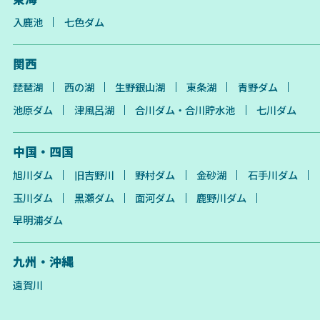
入鹿池
七色ダム
関西
琵琶湖
西の湖
生野銀山湖
東条湖
青野ダム
池原ダム
津風呂湖
合川ダム・合川貯水池
七川ダム
中国・四国
旭川ダム
旧吉野川
野村ダム
金砂湖
石手川ダム
玉川ダム
黒瀬ダム
面河ダム
鹿野川ダム
早明浦ダム
九州・沖縄
遠賀川