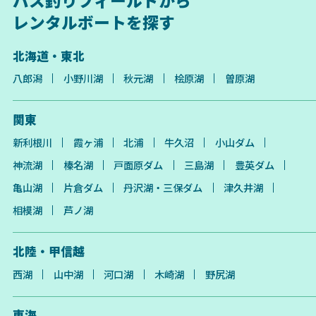
バス釣りフィールドから
レンタルボートを探す
北海道・東北
八郎潟
小野川湖
秋元湖
桧原湖
曽原湖
関東
新利根川
霞ヶ浦
北浦
牛久沼
小山ダム
神流湖
榛名湖
戸面原ダム
三島湖
豊英ダム
亀山湖
片倉ダム
丹沢湖・三保ダム
津久井湖
相模湖
芦ノ湖
北陸・甲信越
西湖
山中湖
河口湖
木崎湖
野尻湖
東海