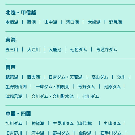
北陸・甲信越
本栖湖
西湖
山中湖
河口湖
木崎湖
野尻湖
東海
五三川
大江川
入鹿池
七色ダム
青蓮寺ダム
関西
琵琶湖
西の湖
日吉ダム・天若湖
高山ダム
淀川
生野銀山湖
一庫ダム・知明湖
青野ダム
池原ダム
津風呂湖
合川ダム・合川貯水池
七川ダム
中国・四国
旭川ダム
神龍湖
生見川ダム（山代湖）
丸山ダム
旧吉野川
府中湖
野村ダム
金砂湖
石手川ダム