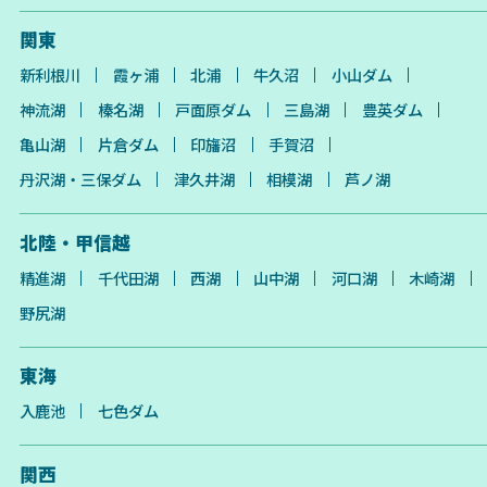
関東
新利根川
霞ヶ浦
北浦
牛久沼
小山ダム
神流湖
榛名湖
戸面原ダム
三島湖
豊英ダム
亀山湖
片倉ダム
印旛沼
手賀沼
丹沢湖・三保ダム
津久井湖
相模湖
芦ノ湖
北陸・甲信越
精進湖
千代田湖
西湖
山中湖
河口湖
木崎湖
野尻湖
東海
入鹿池
七色ダム
関西