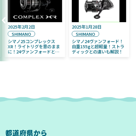
年9月16日
2025年2月2日
2025年1月
A
SHIMANO
SHIMAN
年11月発売予定！
シマノ25コンプレックス
シマノ24
A ふく魚／ちびふく魚
XR！ライトリグを意のまま
自重155
グベイト初心者にお
に！24ヴァンフォードとの
ディックと
！
違いも解説！
都道府県から