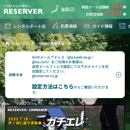
144
掲載ボート店舗数
全国
5,407
釣果投稿数
レンタルボート店
釣果情報
ガイド情報
RESERVER
バス釣り釣果情報一覧
AUのメールアドレス（@ezweb.ne.jp /
@au.com）をご利用のお客様は、
迷惑メールフィルタ設定にて以下のドメインを受
信設定してください。
お知らせ
@reserver.co.jp
設定方法はこちら
からご確認いただけま
す。