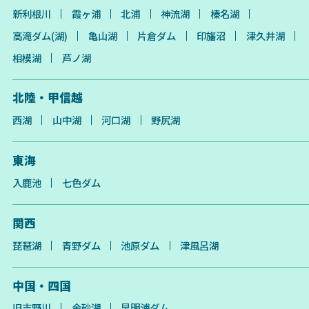
新利根川
霞ヶ浦
北浦
神流湖
榛名湖
高滝ダム(湖)
亀山湖
片倉ダム
印旛沼
津久井湖
相模湖
芦ノ湖
北陸・甲信越
西湖
山中湖
河口湖
野尻湖
東海
入鹿池
七色ダム
関西
琵琶湖
青野ダム
池原ダム
津風呂湖
中国・四国
旧吉野川
金砂湖
早明浦ダム