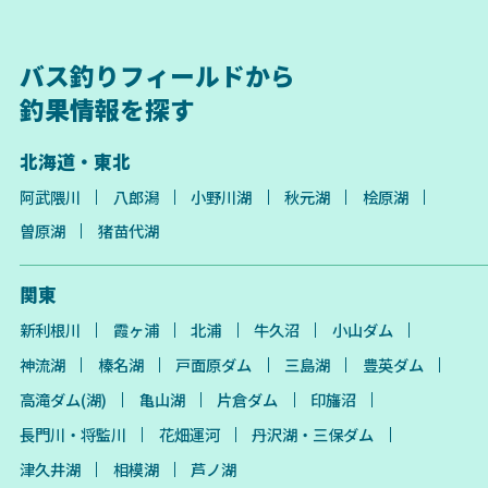
バス釣りフィールドから
釣果情報を探す
北海道・東北
阿武隈川
八郎潟
小野川湖
秋元湖
桧原湖
曽原湖
猪苗代湖
関東
新利根川
霞ヶ浦
北浦
牛久沼
小山ダム
神流湖
榛名湖
戸面原ダム
三島湖
豊英ダム
高滝ダム(湖)
亀山湖
片倉ダム
印旛沼
長門川・将監川
花畑運河
丹沢湖・三保ダム
津久井湖
相模湖
芦ノ湖