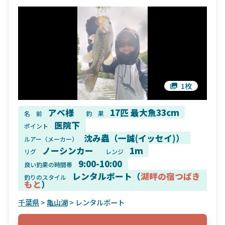
1枚
アベ様
17匹 最大魚33cm
名 前
釣 果
医院下
ポイント
沈み蟲（一誠(イッセイ)）
ルアー（メーカー）
ノーシンカー
1m
リグ
レンジ
9:00-10:00
良い釣果の時間帯
レンタルボート（
湖畔の宿つばき
釣りのスタイル
もと
）
千葉県
>
亀山湖
> レンタルボート